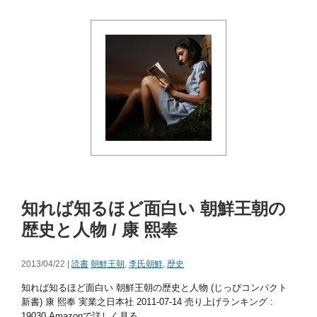
知れば知るほど面白い 朝鮮王朝の
歴史と人物 / 康 熙奉
2013/04/22 |
読書
朝鮮王朝
,
李氏朝鮮
,
歴史
知れば知るほど面白い 朝鮮王朝の歴史と人物 (じっぴコンパクト
新書) 康 熙奉 実業之日本社 2011-07-14 売り上げランキング :
19030 Amazonで詳しく見る