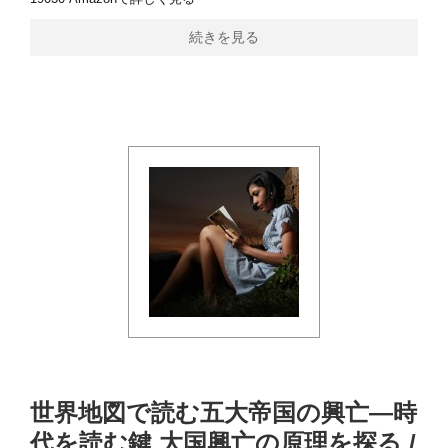
続きを見る
世界地図で読む五大帝国の興亡―時
代を読む鍵 大国興亡の原理を探る /