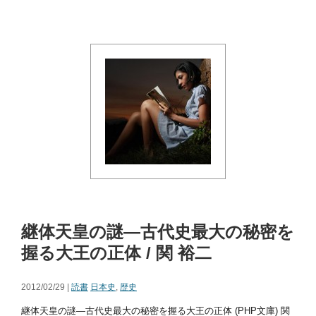
継体天皇の謎―古代史最大の秘密を
握る大王の正体 / 関 裕二
2012/02/29 |
読書
日本史
,
歴史
継体天皇の謎―古代史最大の秘密を握る大王の正体 (PHP文庫) 関