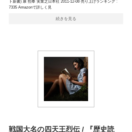
ト新書) 康 熙奉 実業之日本社 2011-12-08 売り上げランキング :
7335 Amazonで詳しく見
続きを見る
戦国大名の四天王烈伝 / 『歴史読