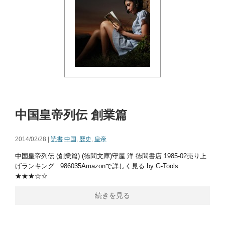
中国皇帝列伝 創業篇
2014/02/28 |
読書
中国
,
歴史
,
皇帝
中国皇帝列伝 (創業篇) (徳間文庫)守屋 洋 徳間書店 1985-02売り上
げランキング : 986035Amazonで詳しく見る by G-Tools
★★★☆☆
続きを見る