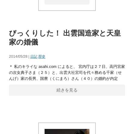
びっくりした！ 出雲国造家と天皇
家の婚儀
2014/05/28 |
日記
歴史
＊ 私のキライな asahi.com によると、 宮内庁は２７日、高円宮家
の次女典子さま（２５）と、出雲大社宮司を代々務める千家（せ
んげ）家の長男、国麿（くにまろ）さん（４０）の婚約が内定
続きを見る