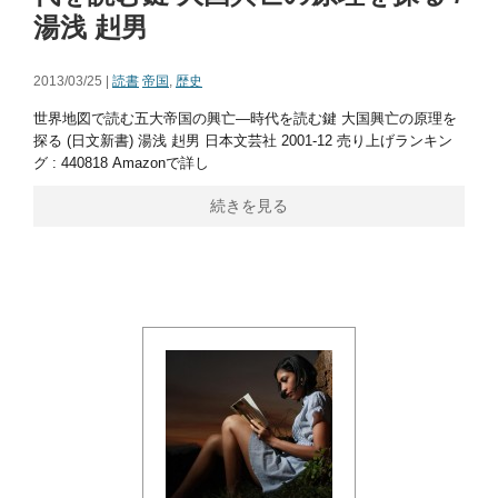
湯浅 赳男
2013/03/25 |
読書
帝国
,
歴史
世界地図で読む五大帝国の興亡―時代を読む鍵 大国興亡の原理を
探る (日文新書) 湯浅 赳男 日本文芸社 2001-12 売り上げランキン
グ : 440818 Amazonで詳し
続きを見る