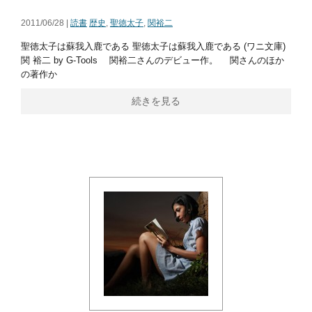
2011/06/28 |
読書
歴史
,
聖徳太子
,
関裕二
聖徳太子は蘇我入鹿である 聖徳太子は蘇我入鹿である (ワニ文庫)
関 裕二 by G-Tools 関裕二さんのデビュー作。 関さんのほか
の著作か
続きを見る