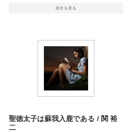
続きを見る
聖徳太子は蘇我入鹿である / 関 裕
二