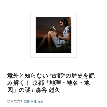
意外と知らない“古都”の歴史を読
み解く！ 京都「地理・地名・地
図」の謎 / 森谷 尅久
2014/02/05 |
読書
京都
,
歴史