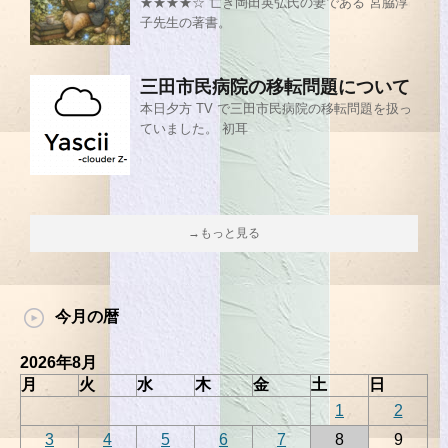
★★★★☆ 亡き岡田英弘氏の妻である 宮脇淳
子先生の著書。
三田市民病院の移転問題について
本日夕方 TV で三田市民病院の移転問題を扱っ
ていました。 初耳
→もっと見る
今月の暦
2026年8月
月
火
水
木
金
土
日
1
2
3
4
5
6
7
8
9