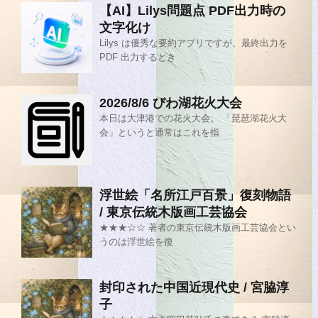
【AI】Lilys問題点 PDF出力時の
文字化け
Lilys は優秀な要約アプリですが、最終出力を
PDF 出力するとき
2026/8/6 びわ湖花火大会
本日は大津港での花火大会。 「琵琶湖花火大
会」というと通常はこれを指
浮世絵「名所江戸百景」復刻物語
/ 東京伝統木版画工芸協会
★★★☆☆ 著者の東京伝統木版画工芸協会とい
うのは浮世絵を復
封印された中国近現代史 / 宮脇淳
子