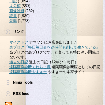
日記
(1,694)
未分類
(553)
画像診断
(282)
読書
(1,939)
音楽
(1,778)
リンク
マイストア
アマゾンにお店を出しました
裏ブログ『毎日毎日命を24時間も削って生きている』
当ブログの裏ブログです。と言っても特に深い関係は
ないです。
過去の日記
過去の日記（12年分；毎日）
遠隔画像診断てれらじ庵
遠隔画像診断医としての日記
遠隔画像診断やすきー
やすきーの本家サイト
Ninja Tools
RSS feed