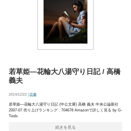
若草姫―花輪大八湯守り日記 / 高橋
義夫
2014/12/22 |
読書
若草姫―花輪大八湯守り日記 (中公文庫) 高橋 義夫 中央公論新社
2007-07 売り上げランキング : 704678 Amazonで詳しく見る by G-
Tools
続きを見る