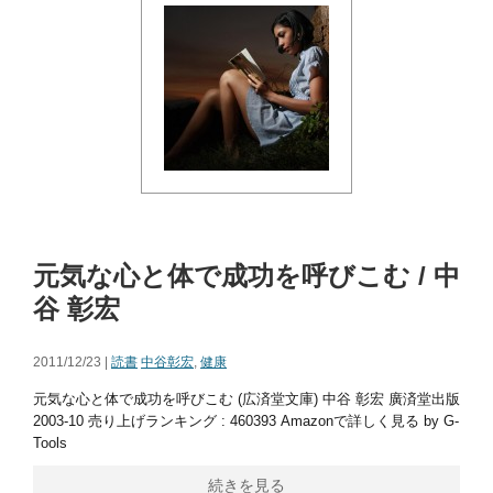
元気な心と体で成功を呼びこむ / 中
谷 彰宏
2011/12/23 |
読書
中谷彰宏
,
健康
元気な心と体で成功を呼びこむ (広済堂文庫) 中谷 彰宏 廣済堂出版
2003-10 売り上げランキング : 460393 Amazonで詳しく見る by G-
Tools
続きを見る