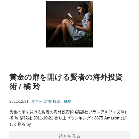
黄金の扉を開ける賢者の海外投資
術 / 橘 玲
2011/12/31 |
マネー
,
読書
投資、橘玲
黄金の扉を開ける賢者の海外投資術 (講談社プラスアルファ文庫)
橘 玲 講談社 2011-10-21 売り上げランキング : 8675 Amazonで詳
しく見る by
続きを見る