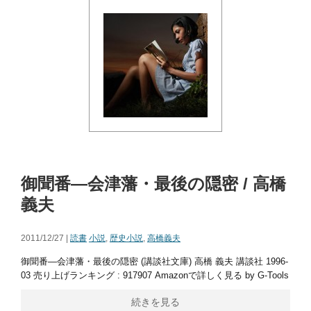
御聞番―会津藩・最後の隠密 / 高橋
義夫
2011/12/27 |
読書
小説
,
歴史小説
,
高橋義夫
御聞番―会津藩・最後の隠密 (講談社文庫) 高橋 義夫 講談社 1996-
03 売り上げランキング : 917907 Amazonで詳しく見る by G-Tools
続きを見る