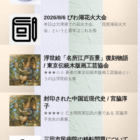
2026/8/6 びわ湖花火大会
本日は大津港での花火大会。 「琵琶湖花火大
会」というと通常はこれを指
浮世絵「名所江戸百景」復刻物語
/ 東京伝統木版画工芸協会
★★★☆☆ 著者の東京伝統木版画工芸協会とい
うのは浮世絵を復
封印された中国近現代史 / 宮脇淳
子
★★★★☆ 亡き岡田英弘氏の妻である 宮脇淳
子先生の著書。
三田市民病院の移転問題について