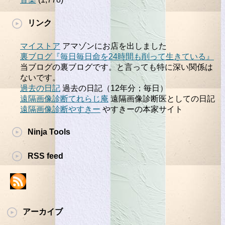
リンク
マイストア
アマゾンにお店を出しました
裏ブログ『毎日毎日命を24時間も削って生きている』
当ブログの裏ブログです。と言っても特に深い関係は
ないです。
過去の日記
過去の日記（12年分；毎日）
遠隔画像診断てれらじ庵
遠隔画像診断医としての日記
遠隔画像診断やすきー
やすきーの本家サイト
Ninja Tools
RSS feed
アーカイブ