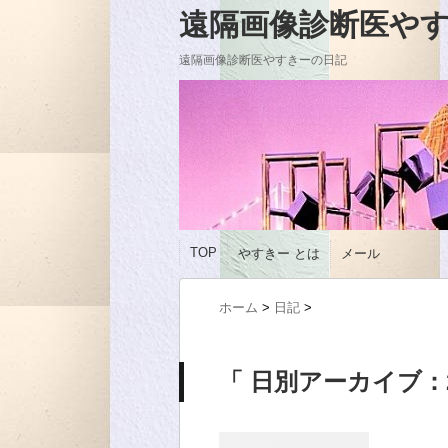
遠隔画像診断医やすきーの
遠隔画像診断医やすきーの日記
TOP
やすきー とは
メール
ホーム
>
日記
>
「 日別アーカイブ：20