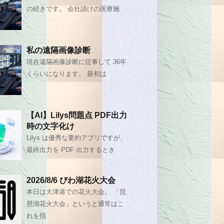
の続きです。 会社請けの医療施
私の遠隔画像診断
現在遠隔画像診断に従事して 36年
くらいになります。 最初は
【AI】Lilys問題点 PDF出力
時の文字化け
Lilys は優秀な要約アプリですが、
最終出力を PDF 出力するとき
2026/8/6 びわ湖花火大会
本日は大津港での花火大会。 「琵
琶湖花火大会」というと通常はこ
れを指