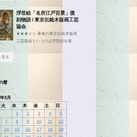
浮世絵「名所江戸百景」復
刻物語 / 東京伝統木版画工芸
協会
★★★☆☆ 著者の東京伝統木版画
工芸協会というのは浮世絵を復
と見る
の暦
3年3月
火
水
木
金
土
日
1
2
3
4
5
7
8
9
10
11
12
14
15
16
17
18
19