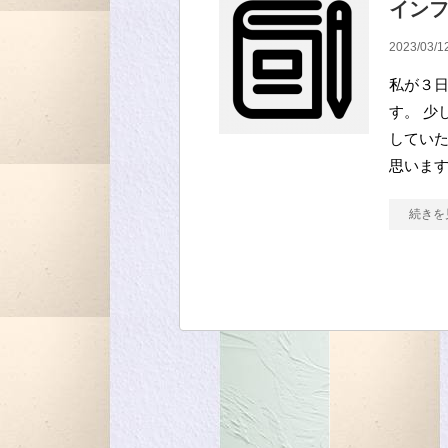
イン
2023/03/1
私が３
す。 少
してい
思います
続きを