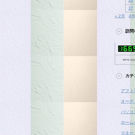
20
27
« 2月
4月
訪問
カテ
アフィ
オーデ
パソコ
ホーム
マネー