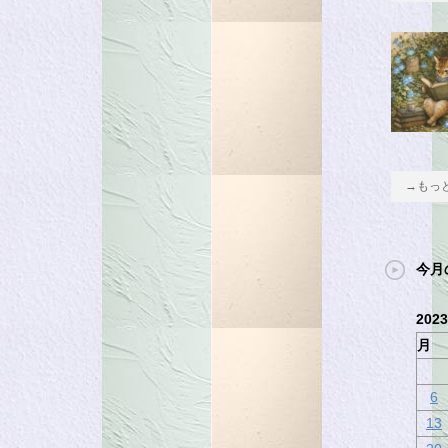
→もっ
今月
202
月
6
13