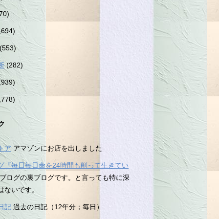
70)
,694)
(553)
断
(282)
,939)
,778)
ク
トア
アマゾンにお店を出しました
グ『毎日毎日命を24時間も削って生きてい
ブログの裏ブログです。と言っても特に深
はないです。
日記
過去の日記（12年分；毎日）