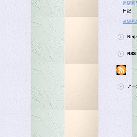
遠隔画
日記
遠隔画
Ninj
RSS 
アー