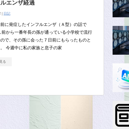
フルエンザ経過
2 |
日記
日前に発症したインフルエンザ（Ａ型）の話で
し前から一番年長の孫が通っている小学校で流行
たので、その孫に会った７日前にもらったものと
。 今週中に私の家族と息子の家
見る