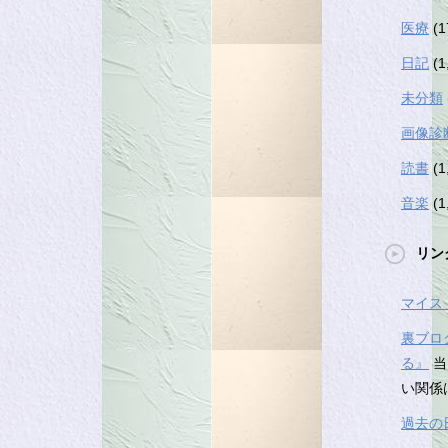
医療
(1
日記
(1
未分類
画像診
読書
(1
音楽
(1
リン
マイス
裏ブロ
る』
当
い関係
過去の