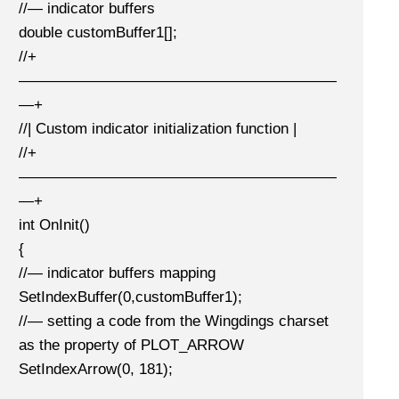
//— indicator buffers
double customBuffer1[];
//+
—————————————————————
—+
//| Custom indicator initialization function |
//+
—————————————————————
—+
int OnInit()
{
//— indicator buffers mapping
SetIndexBuffer(0,customBuffer1);
//— setting a code from the Wingdings charset
as the property of PLOT_ARROW
SetIndexArrow(0, 181);