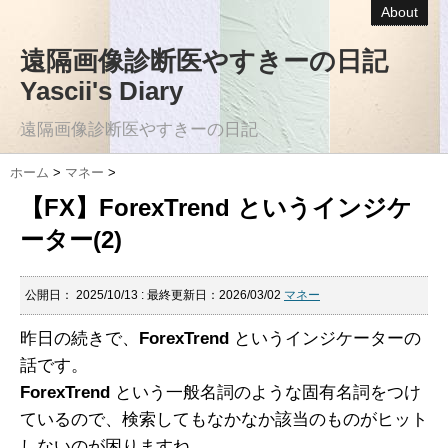
About
遠隔画像診断医やすきーの日記
Yascii's Diary
遠隔画像診断医やすきーの日記
ホーム
>
マネー
>
【FX】ForexTrend というインジケ
ーター(2)
公開日：
2025/10/13
: 最終更新日：2026/03/02
マネー
昨日の続きで、
ForexTrend
というインジケーターの
話です。
ForexTrend
という一般名詞のような固有名詞をつけ
ているので、検索してもなかなか該当のものがヒット
しないのが困りますね。