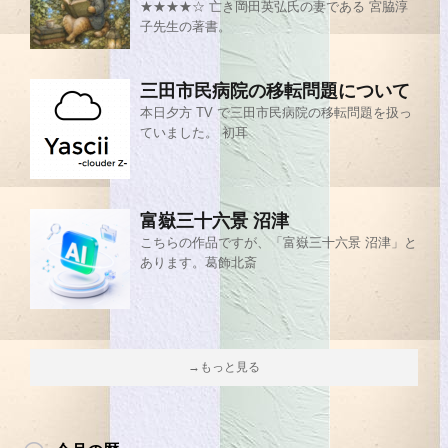
★★★★☆ 亡き岡田英弘氏の妻である 宮脇淳
子先生の著書。
三田市民病院の移転問題について
本日夕方 TV で三田市民病院の移転問題を扱っ
ていました。 初耳
富嶽三十六景 沼津
こちらの作品ですが、「富嶽三十六景 沼津」と
あります。葛飾北斎
→もっと見る