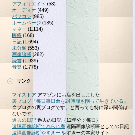
アフィリエイト
(58)
オーディオ
(449)
パソコン
(985)
ホームページ
(185)
マネー
(1,114)
医療
(168)
日記
(1,694)
未分類
(553)
画像診断
(282)
読書
(1,939)
音楽
(1,778)
リンク
マイストア
アマゾンにお店を出しました
裏ブログ『毎日毎日命を24時間も削って生きている』
当ブログの裏ブログです。と言っても特に深い関係は
ないです。
過去の日記
過去の日記（12年分；毎日）
遠隔画像診断てれらじ庵
遠隔画像診断医としての日記
遠隔画像診断やすきー
やすきーの本家サイト