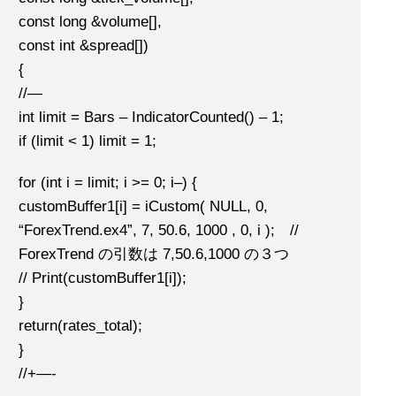
const long &volume[],
const int &spread[])
{
//—
int limit = Bars – IndicatorCounted() – 1;
if (limit < 1) limit = 1;
for (int i = limit; i >= 0; i–) {
customBuffer1[i] = iCustom( NULL, 0,
“ForexTrend.ex4”, 7, 50.6, 1000 , 0, i ); //
ForexTrend の引数は 7,50.6,1000 の３つ
// Print(customBuffer1[i]);
}
return(rates_total);
}
//+—-