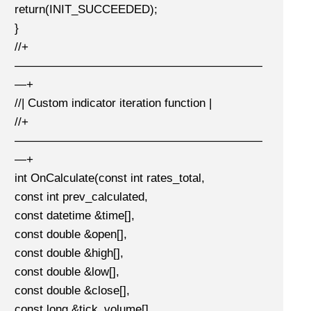
return(INIT_SUCCEEDED);
}
//+
—————————————————————
—+
//| Custom indicator iteration function |
//+
—————————————————————
—+
int OnCalculate(const int rates_total,
const int prev_calculated,
const datetime &time[],
const double &open[],
const double &high[],
const double &low[],
const double &close[],
const long &tick_volume[],