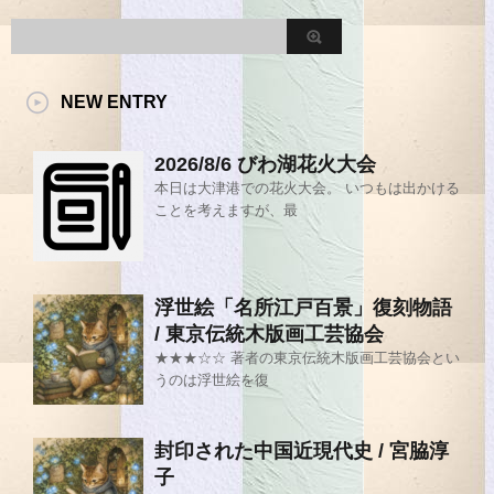
NEW ENTRY
2026/8/6 びわ湖花火大会
本日は大津港での花火大会。 いつもは出かける
ことを考えますが、最
浮世絵「名所江戸百景」復刻物語
/ 東京伝統木版画工芸協会
★★★☆☆ 著者の東京伝統木版画工芸協会とい
うのは浮世絵を復
封印された中国近現代史 / 宮脇淳
子