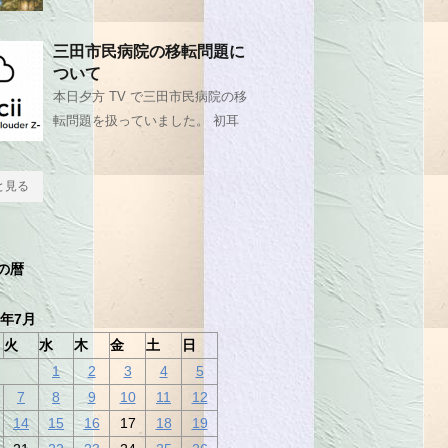
三田市民病院の移転問題に
ついて
本日夕方 TV で三田市民病院の移
転問題を扱っていました。 初耳
と見る
の暦
5年7月
火
水
木
金
土
日
1
2
3
4
5
7
8
9
10
11
12
14
15
16
17
18
19