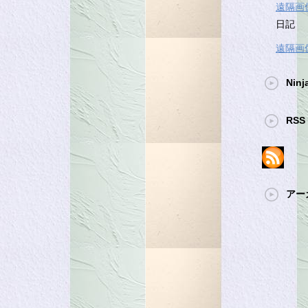
遠隔画
日記
遠隔画
Ninj
RSS 
アー