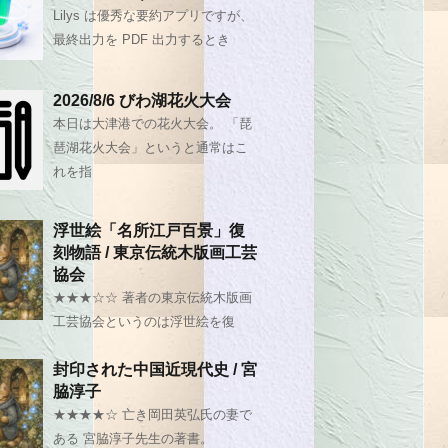
Lilys は優秀な要約アプリですが、
最終出力を PDF 出力するとき
2026/8/6 びわ湖花火大会
本日は大津港での花火大会。 「琵
琶湖花火大会」というと通常はこ
れを指
浮世絵「名所江戸百景」復
刻物語 / 東京伝統木版画工芸
協会
★★★☆☆ 著者の東京伝統木版画
工芸協会というのは浮世絵を復
封印された中国近現代史 / 宮
脇淳子
★★★★☆ 亡き岡田英弘氏の妻で
ある 宮脇淳子先生の著書。