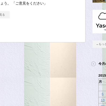
ょう。 「ご意見をください」
見る
→もっ
今月
201
月
6
13