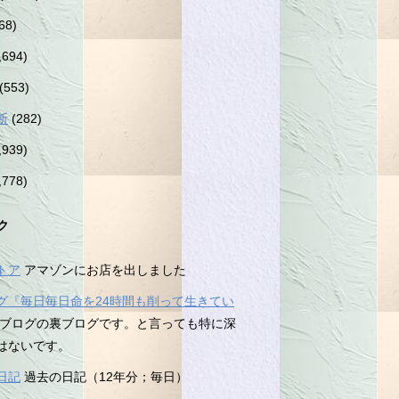
68)
,694)
(553)
断
(282)
,939)
,778)
ク
トア
アマゾンにお店を出しました
グ『毎日毎日命を24時間も削って生きてい
ブログの裏ブログです。と言っても特に深
はないです。
日記
過去の日記（12年分；毎日）