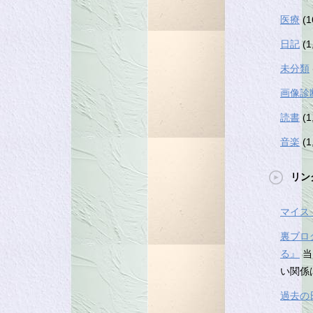
医療
(1
日記
(1
未分類
画像診
読書
(1
音楽
(1
リン
マイス
裏ブロ
る』
当
い関係
過去の