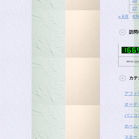
20
27
« 6月
8月
訪問
カテ
アフィ
オーデ
パソコ
ホーム
マネー