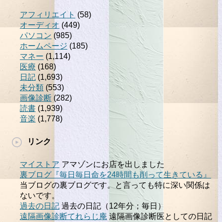
アフィリエイト
(58)
オーディオ
(449)
パソコン
(985)
ホームページ
(185)
マネー
(1,114)
医療
(168)
日記
(1,693)
未分類
(553)
画像診断
(282)
読書
(1,939)
音楽
(1,778)
リンク
マイストア
アマゾンにお店を出しました
裏ブログ『毎日毎日命を24時間も削って生きている』
当ブログの裏ブログです。と言っても特に深い関係は
ないです。
過去の日記
過去の日記（12年分；毎日）
遠隔画像診断てれらじ庵
遠隔画像診断医としての日記