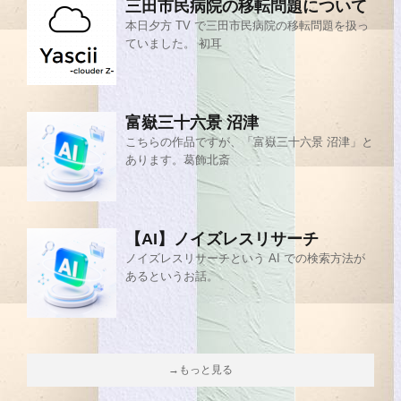
三田市民病院の移転問題について
本日夕方 TV で三田市民病院の移転問題を扱っ
ていました。 初耳
富嶽三十六景 沼津
こちらの作品ですが、「富嶽三十六景 沼津」と
あります。葛飾北斎
【AI】ノイズレスリサーチ
ノイズレスリサーチという AI での検索方法が
あるというお話。
→もっと見る