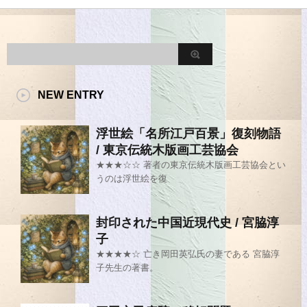
NEW ENTRY
浮世絵「名所江戸百景」復刻物語
/ 東京伝統木版画工芸協会
★★★☆☆ 著者の東京伝統木版画工芸協会とい
うのは浮世絵を復
封印された中国近現代史 / 宮脇淳
子
★★★★☆ 亡き岡田英弘氏の妻である 宮脇淳
子先生の著書。