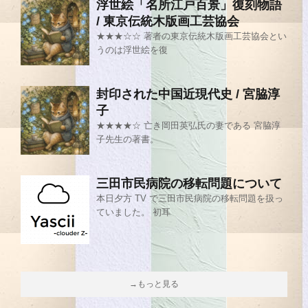
浮世絵「名所江戸百景」復刻物語
/ 東京伝統木版画工芸協会
★★★☆☆ 著者の東京伝統木版画工芸協会とい
うのは浮世絵を復
封印された中国近現代史 / 宮脇淳
子
★★★★☆ 亡き岡田英弘氏の妻である 宮脇淳
子先生の著書。
三田市民病院の移転問題について
本日夕方 TV で三田市民病院の移転問題を扱っ
ていました。 初耳
→もっと見る