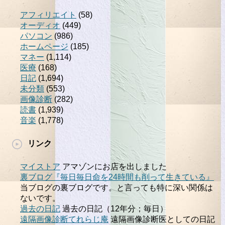
アフィリエイト
(58)
オーディオ
(449)
パソコン
(986)
ホームページ
(185)
マネー
(1,114)
医療
(168)
日記
(1,694)
未分類
(553)
画像診断
(282)
読書
(1,939)
音楽
(1,778)
リンク
マイストア
アマゾンにお店を出しました
裏ブログ『毎日毎日命を24時間も削って生きている』
当ブログの裏ブログです。と言っても特に深い関係は
ないです。
過去の日記
過去の日記（12年分；毎日）
遠隔画像診断てれらじ庵
遠隔画像診断医としての日記