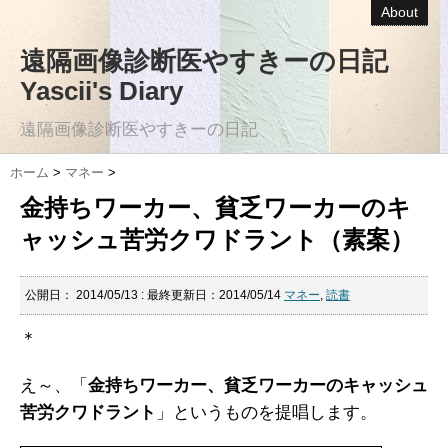
About
遠隔画像診断医やすきーの日記
Yascii's Diary
遠隔画像診断医やすきーの日記
ホーム
>
マネー
>
金持ちワーカー、貧乏ワーカーのキ
ャッシュ苦労クワドラント（素案）
公開日：
2014/05/13
: 最終更新日：2014/05/14
マネー
,
読書
＊
え～、「
金持ちワーカー、貧乏ワーカーのキャッシュ
苦労クワドラント
」というものを提唱します。