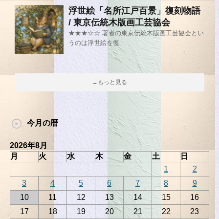
浮世絵「名所江戸百景」復刻物語
/ 東京伝統木版画工芸協会
★★★☆☆ 著者の東京伝統木版画工芸協会とい
うのは浮世絵を復
→もっと見る
今月の暦
2026年8月
月
火
水
木
金
土
日
1
2
3
4
5
6
7
8
9
10
11
12
13
14
15
16
17
18
19
20
21
22
23