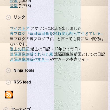
読書
(1,939)
音楽
(1,778)
リンク
マイストア
アマゾンにお店を出しました
裏ブログ『毎日毎日命を24時間も削って生きている』
当ブログの裏ブログです。と言っても特に深い関係は
ないです。
過去の日記
過去の日記（12年分；毎日）
遠隔画像診断てれらじ庵
遠隔画像診断医としての日記
遠隔画像診断やすきー
やすきーの本家サイト
Ninja Tools
RSS feed
アーカイブ