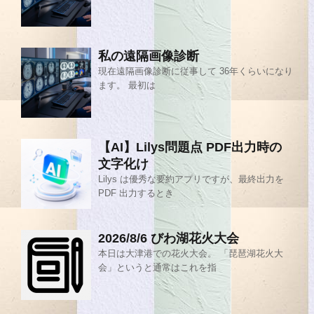
私の遠隔画像診断
現在遠隔画像診断に従事して 36年くらいになり
ます。 最初は
【AI】Lilys問題点 PDF出力時の
文字化け
Lilys は優秀な要約アプリですが、最終出力を
PDF 出力するとき
2026/8/6 びわ湖花火大会
本日は大津港での花火大会。 「琵琶湖花火大
会」というと通常はこれを指