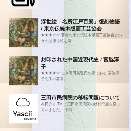
浮世絵「名所江戸百景」復刻物語
/ 東京伝統木版画工芸協会
★★★☆☆ 著者の東京伝統木版画工芸協会とい
うのは浮世絵を復
封印された中国近現代史 / 宮脇淳
子
★★★★☆ 亡き岡田英弘氏の妻である 宮脇淳
子先生の著書。
三田市民病院の移転問題について
本日夕方 TV で三田市民病院の移転問題を扱っ
ていました。 初耳