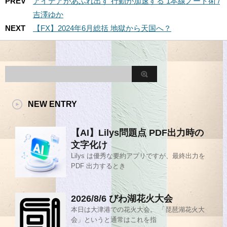
PREV
アイデアがあふれ出す 行動が加速する 1本線ノート術 /
吉澤ゆか
NEXT
【FX】2024年6月総括 地獄から天国へ？
NEW ENTRY
【AI】Lilys問題点 PDF出力時の
文字化け
Lilys は優秀な要約アプリですが、最終出力を
PDF 出力するとき
2026/8/6 びわ湖花火大会
本日は大津港での花火大会。 「琵琶湖花火大
会」というと通常はこれを指