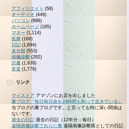
アフィリエイト
(58)
オーディオ
(449)
パソコン
(986)
ホームページ
(185)
マネー
(1,114)
医療
(168)
日記
(1,694)
未分類
(553)
画像診断
(282)
読書
(1,939)
音楽
(1,778)
リンク
マイストア
アマゾンにお店を出しました
裏ブログ『毎日毎日命を24時間も削って生きている』
当ブログの裏ブログです。と言っても特に深い関係は
ないです。
過去の日記
過去の日記（12年分；毎日）
遠隔画像診断てれらじ庵
遠隔画像診断医としての日記