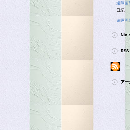
遠隔画
日記
遠隔画
Ninj
RSS 
アー