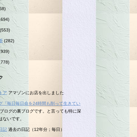
68)
,694)
(553)
断
(282)
,939)
,778)
ク
トア
アマゾンにお店を出しました
グ『毎日毎日命を24時間も削って生きてい
ブログの裏ブログです。と言っても特に深
はないです。
日記
過去の日記（12年分；毎日）