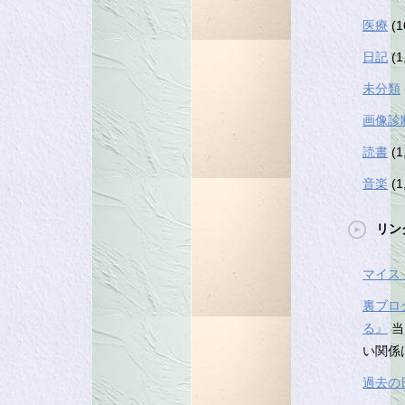
医療
(1
日記
(1
未分類
画像診
読書
(1
音楽
(1
リン
マイス
裏ブロ
る』
当
い関係
過去の