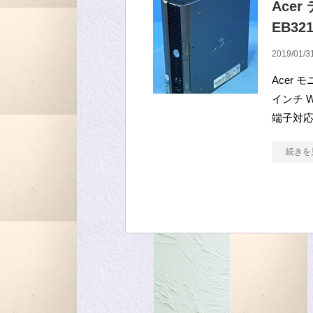
Ace
EB32
2019/01/3
Acer モ
インチ WQ
端子対応 p
続きを