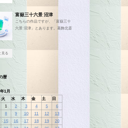
富嶽三十六景 沼津
こちらの作品ですが、「富嶽三十
六景 沼津」とあります。葛飾北斎
と見る
の暦
9年1月
火
水
木
金
土
日
1
2
3
4
5
6
8
9
10
11
12
13
15
16
17
18
19
20