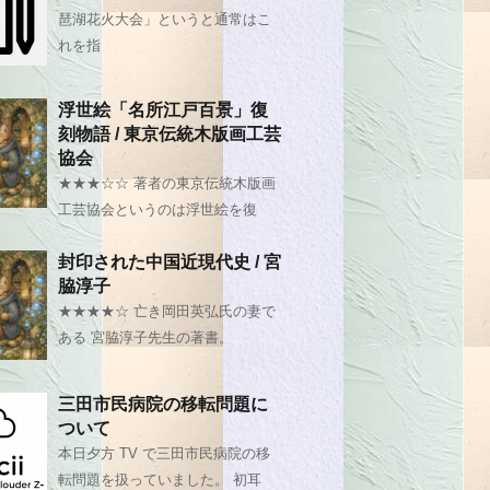
琶湖花火大会」というと通常はこ
れを指
浮世絵「名所江戸百景」復
刻物語 / 東京伝統木版画工芸
協会
★★★☆☆ 著者の東京伝統木版画
工芸協会というのは浮世絵を復
封印された中国近現代史 / 宮
脇淳子
★★★★☆ 亡き岡田英弘氏の妻で
ある 宮脇淳子先生の著書。
三田市民病院の移転問題に
ついて
本日夕方 TV で三田市民病院の移
転問題を扱っていました。 初耳