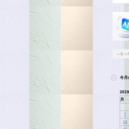
→もっ
今月
201
月
7
14