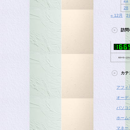
21
28
« 12月
2
訪問
カテ
アフィ
オーデ
パソコ
ホーム
マネー