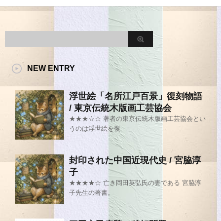
NEW ENTRY
浮世絵「名所江戸百景」復刻物語
/ 東京伝統木版画工芸協会
★★★☆☆ 著者の東京伝統木版画工芸協会とい
うのは浮世絵を復
封印された中国近現代史 / 宮脇淳
子
★★★★☆ 亡き岡田英弘氏の妻である 宮脇淳
子先生の著書。