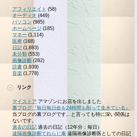
アフィリエイト
(58)
オーディオ
(449)
パソコン
(985)
ホームページ
(185)
マネー
(1,114)
医療
(168)
日記
(1,693)
未分類
(553)
画像診断
(282)
読書
(1,939)
音楽
(1,778)
リンク
マイストア
アマゾンにお店を出しました
裏ブログ『毎日毎日命を24時間も削って生きている』
当ブログの裏ブログです。と言っても特に深い関係は
ないです。
過去の日記
過去の日記（12年分；毎日）
遠隔画像診断てれらじ庵
遠隔画像診断医としての日記