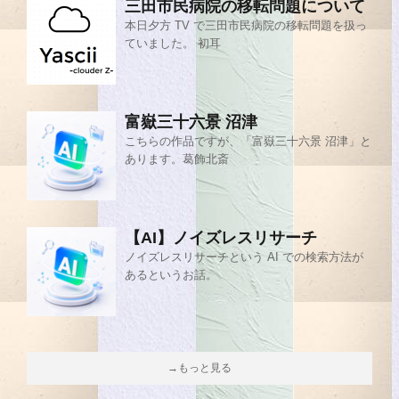
三田市民病院の移転問題について
本日夕方 TV で三田市民病院の移転問題を扱っ
ていました。 初耳
富嶽三十六景 沼津
こちらの作品ですが、「富嶽三十六景 沼津」と
あります。葛飾北斎
【AI】ノイズレスリサーチ
ノイズレスリサーチという AI での検索方法が
あるというお話。
→もっと見る