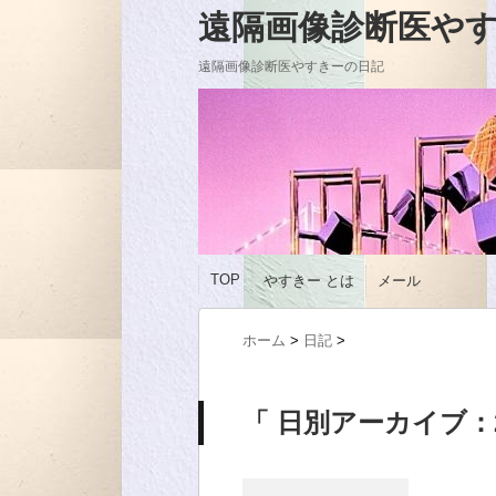
遠隔画像診断医やすきーの
遠隔画像診断医やすきーの日記
TOP
やすきー とは
メール
ホーム
>
日記
>
「 日別アーカイブ：20