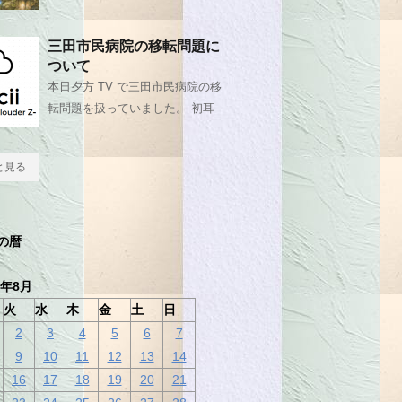
三田市民病院の移転問題に
ついて
本日夕方 TV で三田市民病院の移
転問題を扱っていました。 初耳
と見る
の暦
2年8月
火
水
木
金
土
日
2
3
4
5
6
7
9
10
11
12
13
14
16
17
18
19
20
21