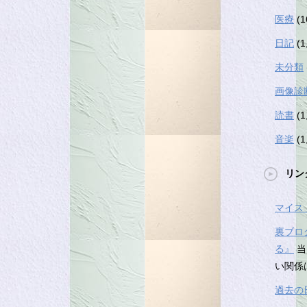
医療
(1
日記
(1
未分類
画像診
読書
(1
音楽
(1
リン
マイス
裏ブロ
る』
当
い関係
過去の