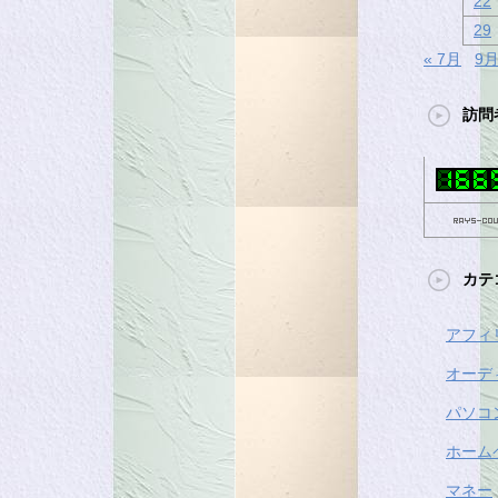
22
29
« 7月
9月
訪問
カテ
アフィ
オーデ
パソコ
ホーム
マネー