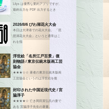
Lilys は優秀な要約アプリですが、
最終出力を PDF 出力するとき
2026/8/6 びわ湖花火大会
本日は大津港での花火大会。 「琵
琶湖花火大会」というと通常はこ
れを指
浮世絵「名所江戸百景」復
刻物語 / 東京伝統木版画工芸
協会
★★★☆☆ 著者の東京伝統木版画
工芸協会というのは浮世絵を復
封印された中国近現代史 / 宮
脇淳子
★★★★☆ 亡き岡田英弘氏の妻で
ある 宮脇淳子先生の著書。