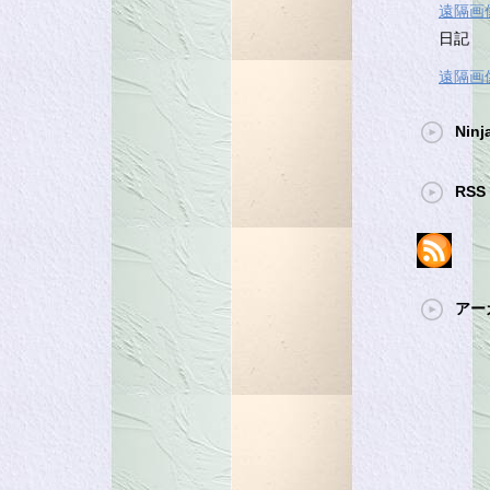
遠隔画
日記
遠隔画
Ninj
RSS 
アー