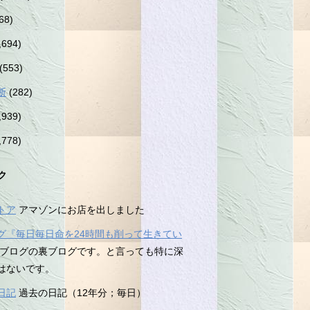
68)
,694)
(553)
断
(282)
,939)
,778)
ク
トア
アマゾンにお店を出しました
グ『毎日毎日命を24時間も削って生きてい
ブログの裏ブログです。と言っても特に深
はないです。
日記
過去の日記（12年分；毎日）