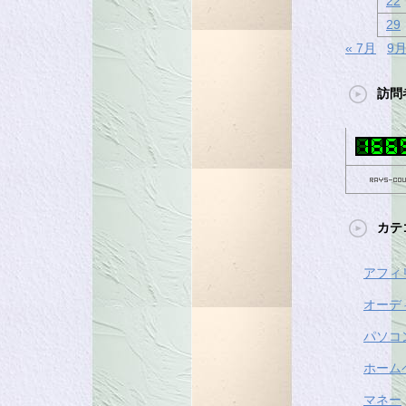
22
29
« 7月
9月
訪問
カテ
アフィ
オーデ
パソコ
ホーム
マネー