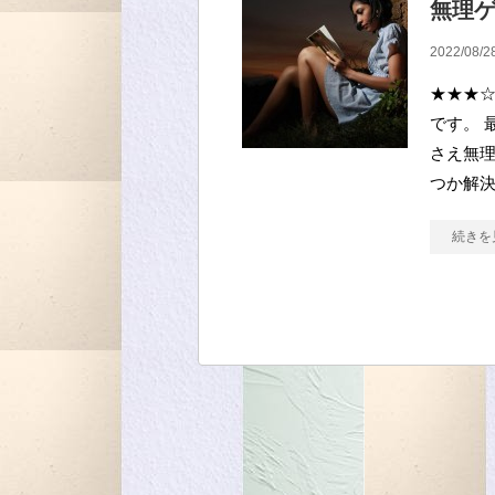
無理ゲー
2022/08/2
★★★☆
です。 
さえ無
つか解
続きを