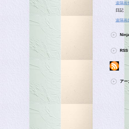
遠隔画
日記
遠隔画
Ninj
RSS 
アー