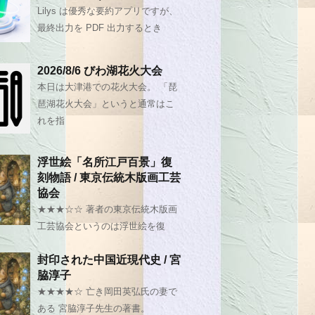
Lilys は優秀な要約アプリですが、
最終出力を PDF 出力するとき
2026/8/6 びわ湖花火大会
本日は大津港での花火大会。 「琵
琶湖花火大会」というと通常はこ
れを指
浮世絵「名所江戸百景」復
刻物語 / 東京伝統木版画工芸
協会
★★★☆☆ 著者の東京伝統木版画
工芸協会というのは浮世絵を復
封印された中国近現代史 / 宮
脇淳子
★★★★☆ 亡き岡田英弘氏の妻で
ある 宮脇淳子先生の著書。