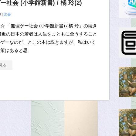
社会 (小学館新書) / 橘 玲(2)
8 |
読書
☆ 「無理ゲー社会 (小学館新書) / 橘 玲」の続き
最近の日本の若者は人生をまともに全うすること
理ゲーなのだ、とこの本は説きますが、私はいく
決策はあると思
見る