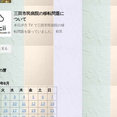
三田市民病院の移転問題に
ついて
本日夕方 TV で三田市民病院の移
転問題を扱っていました。 初耳
と見る
の暦
2年8月
火
水
木
金
土
日
2
3
4
5
6
7
9
10
11
12
13
14
16
17
18
19
20
21