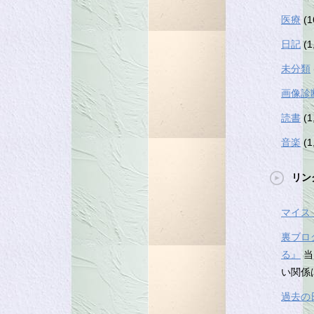
医療
(1
日記
(1
未分類
画像診
読書
(1
音楽
(1
リン
マイス
裏ブロ
る』
当
い関係
過去の