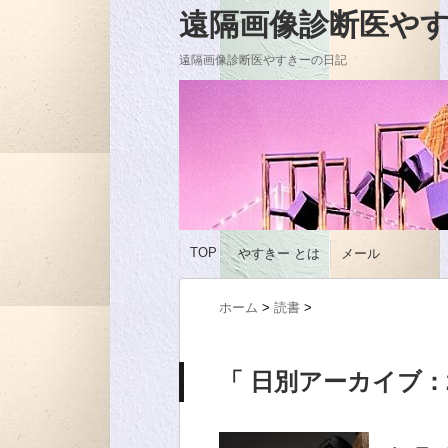
遠隔画像診断医やすきーの
遠隔画像診断医やすきーの日記
TOP
やすきー とは
メール
ホーム
>
読書
>
「 日別アーカイブ：20