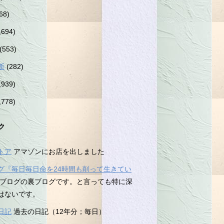
68)
,694)
(553)
断
(282)
,939)
,778)
ク
トア
アマゾンにお店を出しました
グ『毎日毎日命を24時間も削って生きてい
ブログの裏ブログです。と言っても特に深
はないです。
日記
過去の日記（12年分；毎日）