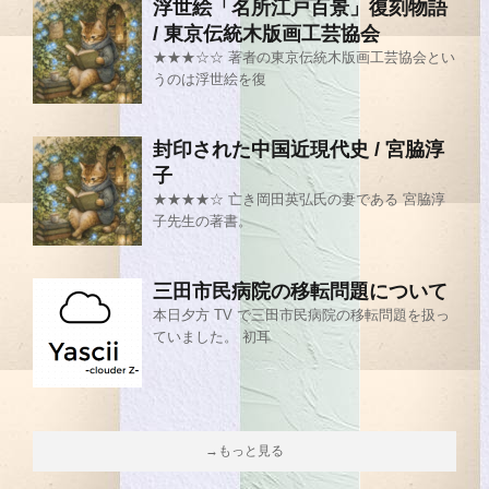
浮世絵「名所江戸百景」復刻物語
/ 東京伝統木版画工芸協会
★★★☆☆ 著者の東京伝統木版画工芸協会とい
うのは浮世絵を復
封印された中国近現代史 / 宮脇淳
子
★★★★☆ 亡き岡田英弘氏の妻である 宮脇淳
子先生の著書。
三田市民病院の移転問題について
本日夕方 TV で三田市民病院の移転問題を扱っ
ていました。 初耳
→もっと見る