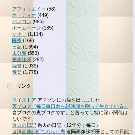
アフィリエイト
(58)
オーディオ
(449)
パソコン
(986)
ホームページ
(185)
マネー
(1,114)
医療
(168)
日記
(1,694)
未分類
(553)
画像診断
(282)
読書
(1,939)
音楽
(1,778)
リンク
マイストア
アマゾンにお店を出しました
裏ブログ『毎日毎日命を24時間も削って生きている』
当ブログの裏ブログです。と言っても特に深い関係は
ないです。
過去の日記
過去の日記（12年分；毎日）
遠隔画像診断てれらじ庵
遠隔画像診断医としての日記