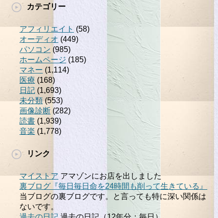
カテゴリー
アフィリエイト
(58)
オーディオ
(449)
パソコン
(985)
ホームページ
(185)
マネー
(1,114)
医療
(168)
日記
(1,693)
未分類
(553)
画像診断
(282)
読書
(1,939)
音楽
(1,778)
リンク
マイストア
アマゾンにお店を出しました
裏ブログ『毎日毎日命を24時間も削って生きている』
当ブログの裏ブログです。と言っても特に深い関係は
ないです。
過去の日記
過去の日記（12年分；毎日）