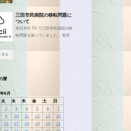
三田市民病院の移転問題に
ついて
本日夕方 TV で三田市民病院の移
転問題を扱っていました。 初耳
と見る
の暦
0年6月
火
水
木
金
土
日
2
3
4
5
6
7
9
10
11
12
13
14
16
17
18
19
20
21