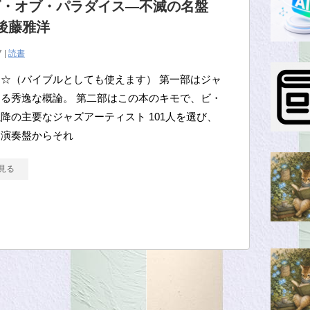
ズ・オブ・パラダイス―不滅の名盤
/ 後藤雅洋
7 |
読書
☆（バイブルとしても使えます） 第一部はジャ
る秀逸な概論。 第二部はこの本のキモで、ビ・
降の主要なジャズアーティスト 101人を選び、
名演奏盤からそれ
見る