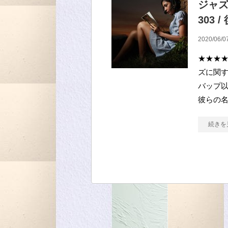
ジャ
303 
2020/06/0
★★★★
ズに関す
バップ以
彼らの
続きを