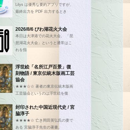
Lilys は優秀な要約アプリですが、
最終出力を PDF 出力するとき
2026/8/6 びわ湖花火大会
本日は大津港での花火大会。 「琵
琶湖花火大会」というと通常はこ
れを指
浮世絵「名所江戸百景」復
刻物語 / 東京伝統木版画工芸
協会
★★★☆☆ 著者の東京伝統木版画
工芸協会というのは浮世絵を復
封印された中国近現代史 / 宮
脇淳子
★★★★☆ 亡き岡田英弘氏の妻で
ある 宮脇淳子先生の著書。