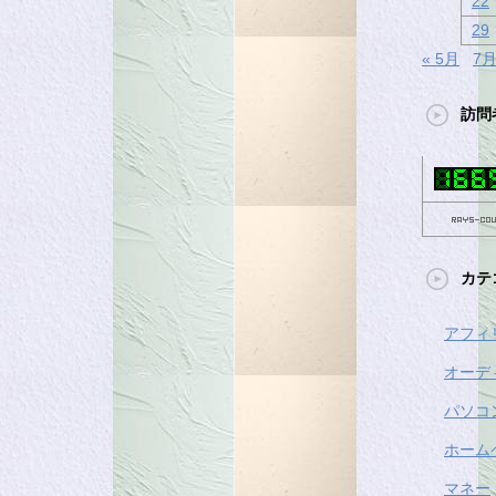
22
29
« 5月
7月
訪問
カテ
アフィ
オーデ
パソコ
ホーム
マネー