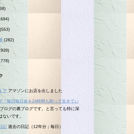
68)
,694)
(553)
断
(282)
,939)
,778)
ク
トア
アマゾンにお店を出しました
グ『毎日毎日命を24時間も削って生きてい
ブログの裏ブログです。と言っても特に深
はないです。
日記
過去の日記（12年分；毎日）