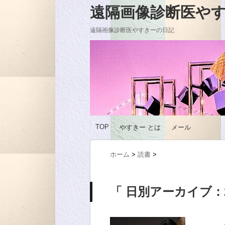
遠隔画像診断医やすきーの
遠隔画像診断医やすきーの日記
TOP
やすきー とは
メール
ホーム
>
読書
>
「 日別アーカイブ：20