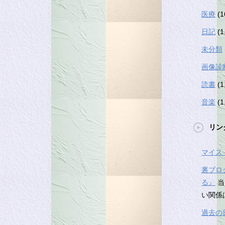
医療
(1
日記
(1
未分類
画像診
読書
(1
音楽
(1
リン
マイス
裏ブロ
る』
当
い関係
過去の