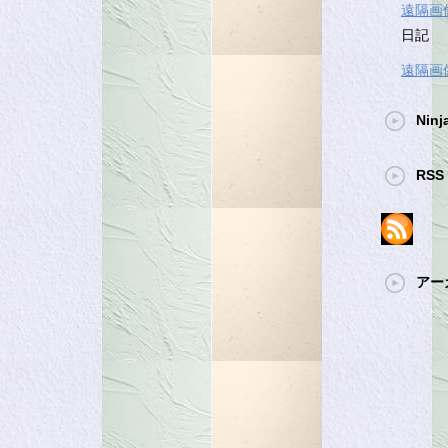
遠隔画
日記
遠隔画
Ninj
RSS 
アー