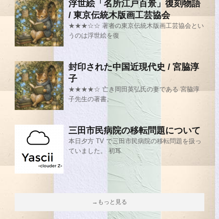
浮世絵「名所江戸百景」復刻物語
/ 東京伝統木版画工芸協会
★★★☆☆ 著者の東京伝統木版画工芸協会とい
うのは浮世絵を復
封印された中国近現代史 / 宮脇淳
子
★★★★☆ 亡き岡田英弘氏の妻である 宮脇淳
子先生の著書。
三田市民病院の移転問題について
本日夕方 TV で三田市民病院の移転問題を扱っ
ていました。 初耳
→もっと見る