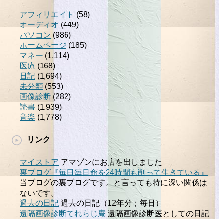
アフィリエイト
(58)
オーディオ
(449)
パソコン
(986)
ホームページ
(185)
マネー
(1,114)
医療
(168)
日記
(1,694)
未分類
(553)
画像診断
(282)
読書
(1,939)
音楽
(1,778)
リンク
マイストア
アマゾンにお店を出しました
裏ブログ『毎日毎日命を24時間も削って生きている』
当ブログの裏ブログです。と言っても特に深い関係は
ないです。
過去の日記
過去の日記（12年分；毎日）
遠隔画像診断てれらじ庵
遠隔画像診断医としての日記