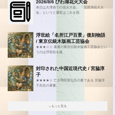
2026/8/6 びわ湖花火大会
本日は大津港での花火大会。 「琵琶湖花火大
会」というと通常はこれを指
浮世絵「名所江戸百景」復刻物語
/ 東京伝統木版画工芸協会
★★★☆☆ 著者の東京伝統木版画工芸協会とい
うのは浮世絵を復
封印された中国近現代史 / 宮脇淳
子
★★★★☆ 亡き岡田英弘氏の妻である 宮脇淳
子先生の著書。
→もっと見る