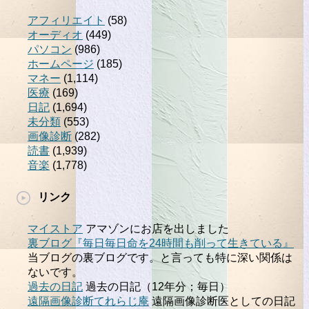
アフィリエイト
(58)
オーディオ
(449)
パソコン
(986)
ホームページ
(185)
マネー
(1,114)
医療
(169)
日記
(1,694)
未分類
(553)
画像診断
(282)
読書
(1,939)
音楽
(1,778)
リンク
マイストア
アマゾンにお店を出しました
裏ブログ『毎日毎日命を24時間も削って生きている』
当ブログの裏ブログです。と言っても特に深い関係は
ないです。
過去の日記
過去の日記（12年分；毎日）
遠隔画像診断てれらじ庵
遠隔画像診断医としての日記