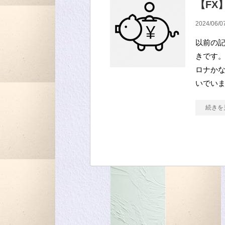
【FX】
2024/06/0
以前の記
きです。
ロナかな
いでいま
続きを