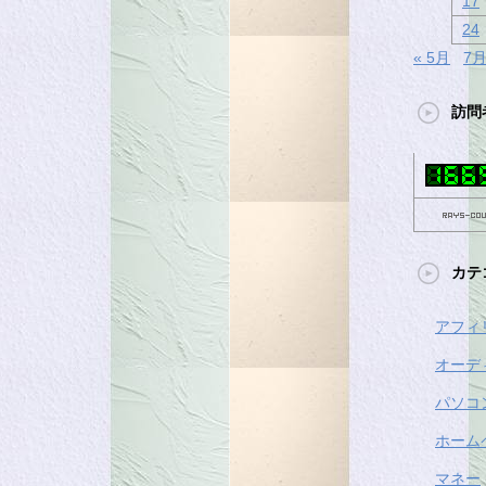
17
24
« 5月
7月
訪問
カテ
アフィ
オーデ
パソコ
ホーム
マネー