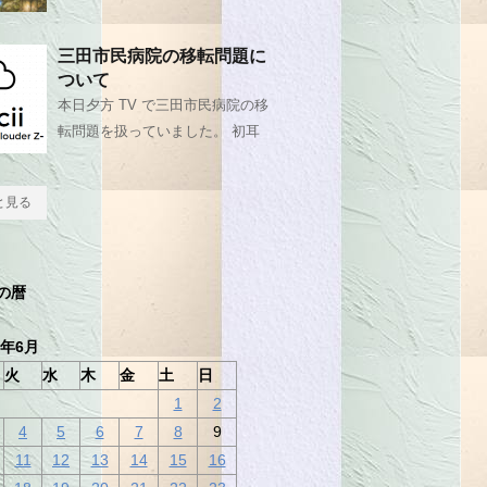
三田市民病院の移転問題に
ついて
本日夕方 TV で三田市民病院の移
転問題を扱っていました。 初耳
と見る
の暦
4年6月
火
水
木
金
土
日
1
2
4
5
6
7
8
9
11
12
13
14
15
16