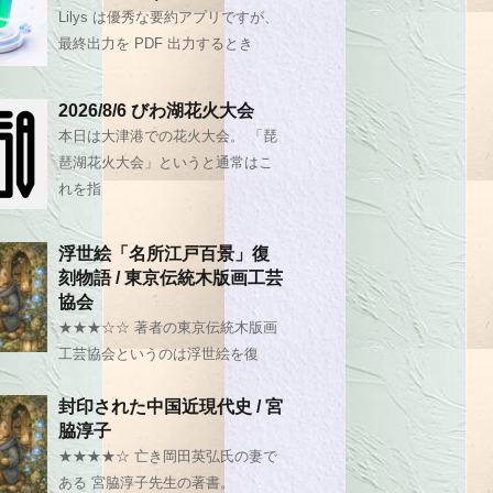
Lilys は優秀な要約アプリですが、
最終出力を PDF 出力するとき
2026/8/6 びわ湖花火大会
本日は大津港での花火大会。 「琵
琶湖花火大会」というと通常はこ
れを指
浮世絵「名所江戸百景」復
刻物語 / 東京伝統木版画工芸
協会
★★★☆☆ 著者の東京伝統木版画
工芸協会というのは浮世絵を復
封印された中国近現代史 / 宮
脇淳子
★★★★☆ 亡き岡田英弘氏の妻で
ある 宮脇淳子先生の著書。