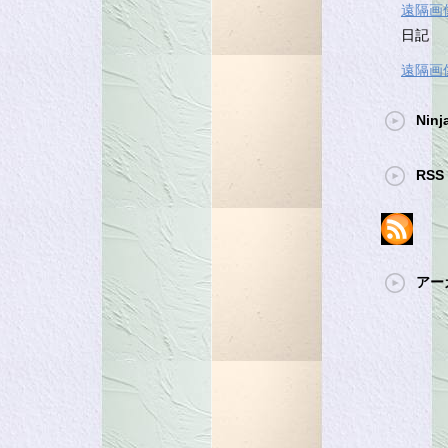
遠隔画
日記
遠隔画
Ninj
RSS 
アー