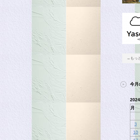
→もっ
今月
202
月
3
10