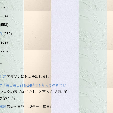
68)
,694)
(553)
断
(282)
,939)
,778)
ク
トア
アマゾンにお店を出しました
グ『毎日毎日命を24時間も削って生きてい
ブログの裏ブログです。と言っても特に深
はないです。
日記
過去の日記（12年分；毎日）