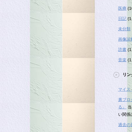
医療
(1
日記
(1
未分類
画像診
読書
(1
音楽
(1
リン
マイス
裏ブロ
る』
当
い関係
過去の