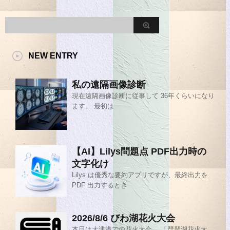
NEW ENTRY
私の遠隔画像診断
現在遠隔画像診断に従事して 36年くらいになり
ます。 最初は
【AI】Lilys問題点 PDF出力時の
文字化け
Lilys は優秀な要約アプリですが、最終出力を
PDF 出力するとき
2026/8/6 びわ湖花火大会
本日は大津港での花火大会。 「琵琶湖花火大