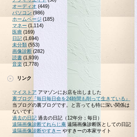
オーディオ
(449)
パソコン
(986)
ホームページ
(185)
マネー
(1,114)
医療
(169)
日記
(1,694)
未分類
(553)
画像診断
(282)
読書
(1,939)
音楽
(1,778)
リンク
マイストア
アマゾンにお店を出しました
裏ブログ『毎日毎日命を24時間も削って生きている』
当ブログの裏ブログです。と言っても特に深い関係は
ないです。
過去の日記
過去の日記（12年分；毎日）
遠隔画像診断てれらじ庵
遠隔画像診断医としての日記
遠隔画像診断やすきー
やすきーの本家サイト