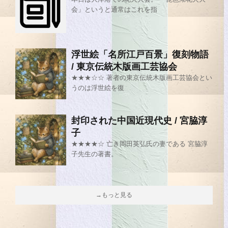
会」というと通常はこれを指
浮世絵「名所江戸百景」復刻物語
/ 東京伝統木版画工芸協会
★★★☆☆ 著者の東京伝統木版画工芸協会とい
うのは浮世絵を復
封印された中国近現代史 / 宮脇淳
子
★★★★☆ 亡き岡田英弘氏の妻である 宮脇淳
子先生の著書。
→もっと見る