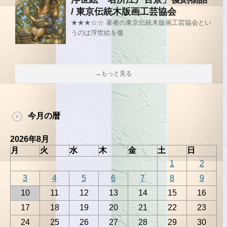
/ 東京伝統木版画工芸協会
★★★☆☆ 著者の東京伝統木版画工芸協会とい
うのは浮世絵を復
→もっと見る
今月の暦
2026年8月
月
火
水
木
金
土
日
1
2
3
4
5
6
7
8
9
10
11
12
13
14
15
16
17
18
19
20
21
22
23
24
25
26
27
28
29
30