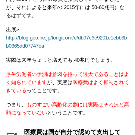
が、それによると来年の 2015年には 50-60兆円にな
るはずです。
出展>
http://blog.goo.ne.jp/longicorn/e/db97c3e9201e1ebb3b
b0365dd07747ca
実際は来年ちょっと増えても 40兆円でしょう。
厚生労働省の予測は意図を持って過大であることはよ
く知られています
が、実態は
医療費はよく抑制されて
きている
ってことです。
つまり、
ものすごい高齢化の割には実際はそれほど高
額になっていない
ということです。
医療費は国が自分で認めて支出して