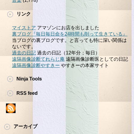
音楽
(1,778)
リンク
マイストア
アマゾンにお店を出しました
裏ブログ『毎日毎日命を24時間も削って生きている』
当ブログの裏ブログです。と言っても特に深い関係は
ないです。
過去の日記
過去の日記（12年分；毎日）
遠隔画像診断てれらじ庵
遠隔画像診断医としての日記
遠隔画像診断やすきー
やすきーの本家サイト
Ninja Tools
RSS feed
アーカイブ