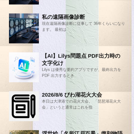
私の遠隔画像診断
現在遠隔画像診断に従事して 36年くらいになり
ます。 最初は
【AI】Lilys問題点 PDF出力時の
文字化け
Lilys は優秀な要約アプリですが、最終出力を
PDF 出力するとき
2026/8/6 びわ湖花火大会
本日は大津港での花火大会。 「琵琶湖花火大
会」というと通常はこれを指
浮世絵「名所江戸百景」復刻物語