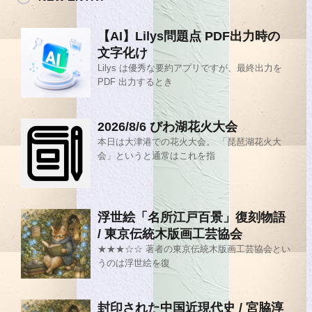
【AI】Lilys問題点 PDF出力時の
文字化け
Lilys は優秀な要約アプリですが、最終出力を
PDF 出力するとき
2026/8/6 びわ湖花火大会
本日は大津港での花火大会。 「琵琶湖花火大
会」というと通常はこれを指
浮世絵「名所江戸百景」復刻物語
/ 東京伝統木版画工芸協会
★★★☆☆ 著者の東京伝統木版画工芸協会とい
うのは浮世絵を復
封印された中国近現代史 / 宮脇淳