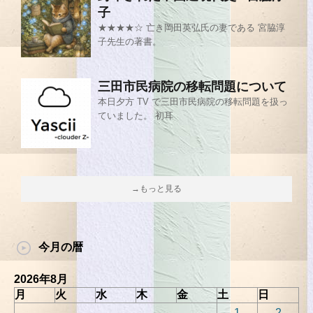
子
★★★★☆ 亡き岡田英弘氏の妻である 宮脇淳
子先生の著書。
三田市民病院の移転問題について
本日夕方 TV で三田市民病院の移転問題を扱っ
ていました。 初耳
→もっと見る
今月の暦
2026年8月
月
火
水
木
金
土
日
1
2