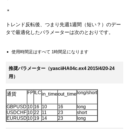
＊
トレンド反転後、つまり先週1週間（短い？）のデー
タで最適化したパラメーターは次のとおりです。
使用時間足はすべて 1時間足になります
推奨パラメーター（yasciiHA04c.ex4 2015/4/20-24
用）
FP
ILC
long/short
通貨
in_time
out_time
GBPUSD
10
16
10
16
long
USDCHF
10
22
11
23
short
EURUSD
10
19
14
23
long