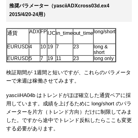
推奨パラメーター（yasciiADXcross03d.ex4
2015/4/20-24用）
ADX
FP
long/short
通貨
IJC
in_time
out_time
EURUSD
4
10
19
7
23
long &
short
EURUSD
5
7
19
11
23
long only
検証期間が 1週間と短いですが、これらのパラメータ
ーで来週は稼働させてみます。
yasciiHA04b はトレンドがほぼ確立した通貨ペアに採
用しています。成績を上げるために long/short のパラ
メーターを片方（トレンド方向）だけに制限してみま
した。ですから途中でトレンド反転したらここも変更
する必要があります。