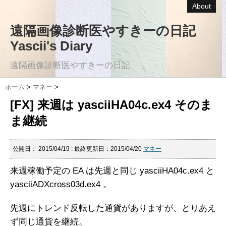
About
遠隔画像診断医やすきーの日記
Yascii's Diary
遠隔画像診断医やすきーの日記
ホーム
>
マネー
>
[FX] 来週は yasciiHA04c.ex4 そのま
ま継続
公開日：
2015/04/19
: 最終更新日：2015/04/20
マネー
来週稼働予定の EA は先週と同じ yasciiHA04c.ex4 と
yasciiADXcross03d.ex4 。
先週にトレンド反転した通貨がありますが、とりあえ
ず同じ通貨を継続。