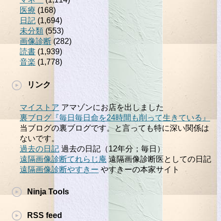
医療
(168)
日記
(1,694)
未分類
(553)
画像診断
(282)
読書
(1,939)
音楽
(1,778)
リンク
マイストア
アマゾンにお店を出しました
裏ブログ『毎日毎日命を24時間も削って生きている』
当ブログの裏ブログです。と言っても特に深い関係は
ないです。
過去の日記
過去の日記（12年分；毎日）
遠隔画像診断てれらじ庵
遠隔画像診断医としての日記
遠隔画像診断やすきー
やすきーの本家サイト
Ninja Tools
RSS feed