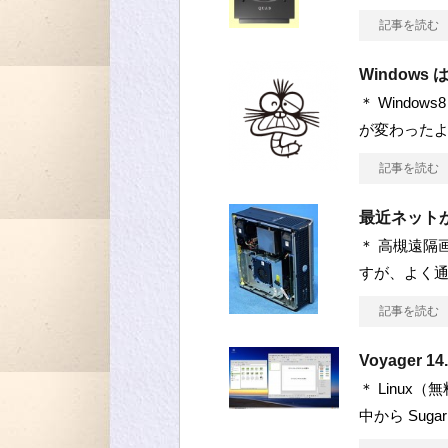
記事を読む
Windows
＊ Windo
が変わった
記事を読む
最近ネット
＊ 高槻遠隔
すが、よく通
記事を読む
Voyager 
＊ Linu
中から Sugar