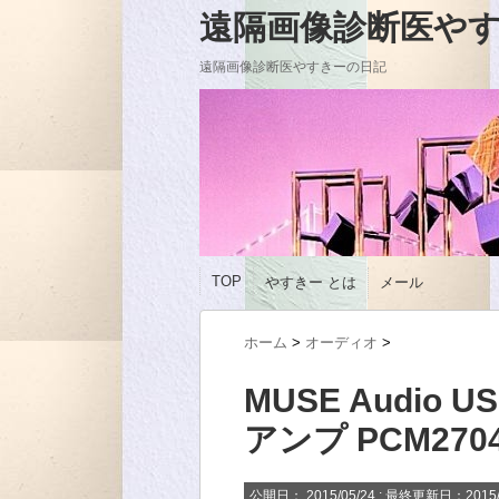
遠隔画像診断医やすきーの
遠隔画像診断医やすきーの日記
TOP
やすきー とは
メール
ホーム
>
オーディオ
>
MUSE Audio 
アンプ PCM270
公開日：
2015/05/24
: 最終更新日：2015/