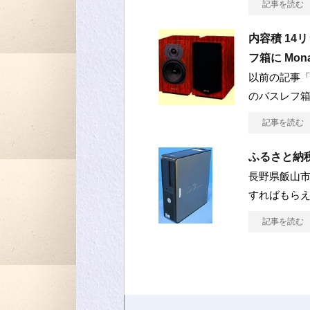
記事を読む
内容積 14
フ箱に Mona
以前の記事「
のバスレフ
記事を読む
ふるさと納
長野県飯山市
すればもら
記事を読む