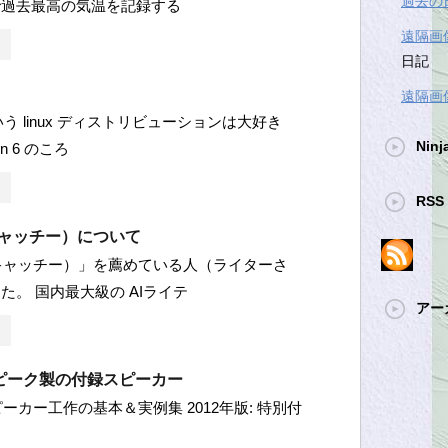
過去の
で過去最高の気温を記録する
遠隔画
日記
遠隔画
 という linux ディストリビューションは大好き
Ninj
n 6 のころ
RSS 
（キャッチー）について
y（キャッチー）」を薦めている人（ライターさ
た。 国内最大級の AIライテ
アー
ピーク製の付録スピーカー
 スピーカー工作の基本＆実例集 2012年版: 特別付
ロ