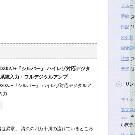
マネー
医療
(1
日記
(1
未分類
画像診
読書
(1
O- D302J+『シルバー』 ハイレゾ対応デジタ
音楽
(1
4系統入力・フルデジタルアンプ
リン
O- D302J+『シルバー』 ハイレゾ対応デジタルア
入力
マイス
裏ブロ
る』
当
い関係
暑は異常。 清流の四万十川の流れているところ