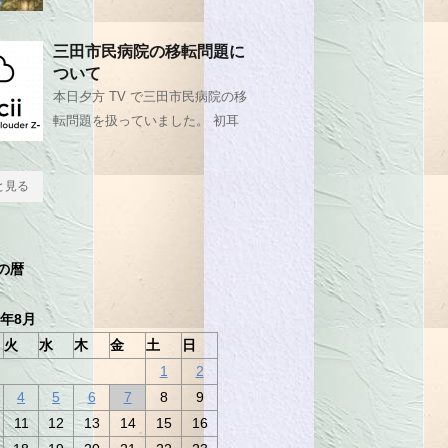
三田市民病院の移転問題に
ついて
本日夕方 TV で三田市民病院の移
転問題を扱っていました。 初耳
と見る
の暦
6年8月
火
水
木
金
土
日
1
2
4
5
6
7
8
9
11
12
13
14
15
16