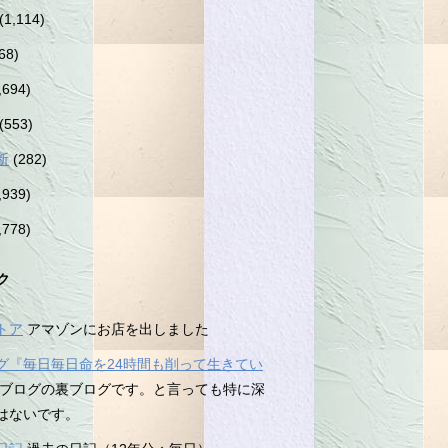
(1,114)
68)
,694)
(553)
断
(282)
,939)
,778)
ク
トア
アマゾンにお店を出しました
グ『毎日毎日命を24時間も削って生きてい
ブログの裏ブログです。と言っても特に深
はないです。