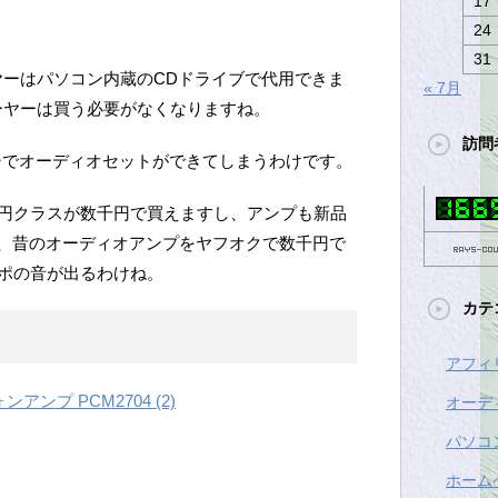
17
24
31
ヤーはパソコン内蔵のCDドライブで代用できま
« 7月
ーヤーは買う必要がなくなりますね。
訪問
ー
でオーディオセットができてしまうわけです。
万円クラスが数千円で買えますし、アンプも新品
、昔のオーディオアンプをヤフオクで数千円で
ンポの音が出るわけね。
カテ
アフィ
ォンアンプ PCM2704 (2)
オーデ
パソコ
ホーム