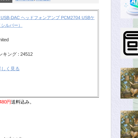
io USB-DAC ヘッドフォンアンプ PCM2704 USBケ
（シルバー）
nited
ング : 24512
で詳しく見る
480円
送料込み。