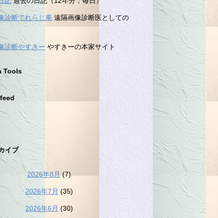
日記
過去の日記（12年分；毎日）
像診断てれらじ庵
遠隔画像診断医としての
像診断やすきー
やすきーの本家サイト
a Tools
feed
カイブ
2026年8月
(7)
2026年7月
(35)
2026年6月
(30)