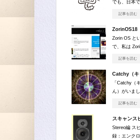
でも、日本
記事を読む
ZorinOS18
Zorin OS
で、私は Zori
記事を読む
Catchy
「Catch
ん）がいまし
記事を読む
スキャンス
Stereo編
録：エンク