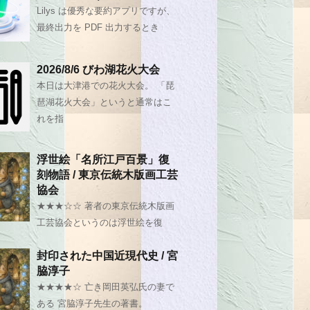
Lilys は優秀な要約アプリですが、
最終出力を PDF 出力するとき
2026/8/6 びわ湖花火大会
本日は大津港での花火大会。 「琵
琶湖花火大会」というと通常はこ
れを指
浮世絵「名所江戸百景」復
刻物語 / 東京伝統木版画工芸
協会
★★★☆☆ 著者の東京伝統木版画
工芸協会というのは浮世絵を復
封印された中国近現代史 / 宮
脇淳子
★★★★☆ 亡き岡田英弘氏の妻で
ある 宮脇淳子先生の著書。