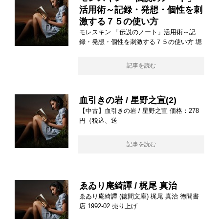
活用術～記録・発想・個性を刺
激する７５の使い方
モレスキン 「伝説のノート」活用術～記
録・発想・個性を刺激する７５の使い方 堀
記事を読む
血引きの岩 / 星野之宣(2)
【中古】血引きの岩 / 星野之宣 価格：278
円（税込、送
記事を読む
ゑゐり庵綺譚 / 梶尾 真治
ゑゐり庵綺譚 (徳間文庫) 梶尾 真治 徳間書
店 1992-02 売り上げ