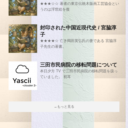
★★★☆☆ 著者の東京伝統木版画工芸協会とい
うのは浮世絵を復
封印された中国近現代史 / 宮脇淳
子
★★★★☆ 亡き岡田英弘氏の妻である 宮脇淳
子先生の著書。
三田市民病院の移転問題について
本日夕方 TV で三田市民病院の移転問題を扱っ
ていました。 初耳
→もっと見る