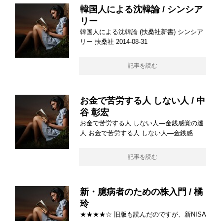
韓国人による沈韓論 / シンシア
リー
韓国人による沈韓論 (扶桑社新書) シンシア
リー 扶桑社 2014-08-31
記事を読む
お金で苦労する人 しない人 / 中
谷 彰宏
お金で苦労する人 しない人―金銭感覚の達
人 お金で苦労する人 しない人―金銭感
記事を読む
新・臆病者のための株入門 / 橘
玲
★★★★☆ 旧版も読んだのですが、新NISA