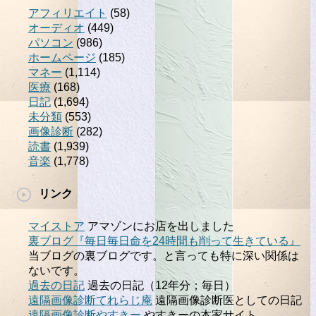
アフィリエイト
(58)
オーディオ
(449)
パソコン
(986)
ホームページ
(185)
マネー
(1,114)
医療
(168)
日記
(1,694)
未分類
(553)
画像診断
(282)
読書
(1,939)
音楽
(1,778)
リンク
マイストア
アマゾンにお店を出しました
裏ブログ『毎日毎日命を24時間も削って生きている』
当ブログの裏ブログです。と言っても特に深い関係は
ないです。
過去の日記
過去の日記（12年分；毎日）
遠隔画像診断てれらじ庵
遠隔画像診断医としての日記
遠隔画像診断やすきー
やすきーの本家サイト