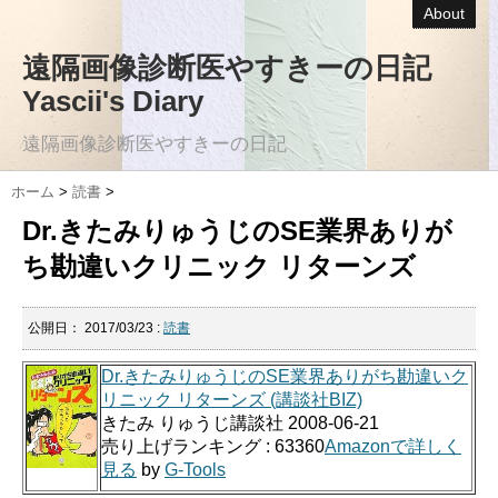
About
遠隔画像診断医やすきーの日記
Yascii's Diary
遠隔画像診断医やすきーの日記
ホーム
>
読書
>
Dr.きたみりゅうじのSE業界ありが
ち勘違いクリニック リターンズ
公開日：
2017/03/23
:
読書
Dr.きたみりゅうじのSE業界ありがち勘違いク
リニック リターンズ (講談社BIZ)
きたみ りゅうじ講談社 2008-06-21
売り上げランキング : 63360
Amazonで詳しく
見る
by
G-Tools