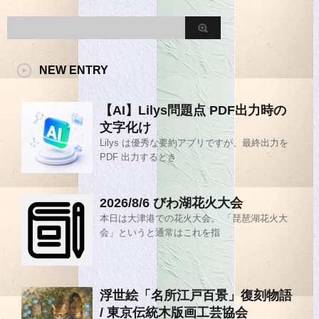
NEW ENTRY
【AI】Lilys問題点 PDF出力時の
文字化け
Lilys は優秀な要約アプリですが、最終出力を
PDF 出力するとき
2026/8/6 びわ湖花火大会
本日は大津港での花火大会。 「琵琶湖花火大
会」というと通常はこれを指
浮世絵「名所江戸百景」復刻物語
/ 東京伝統木版画工芸協会