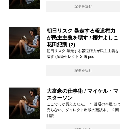
記事を読む
朝日リスク 暴走する報道権力
が民主主義を壊す / 櫻井よしこ
花田紀凱 (2)
朝日リスク 暴走する報道権力が民主主義を
壊す (産経セレクト S 9) pos
記事を読む
大富豪の仕事術 / マイケル・マ
スターソン
ここでしか買えません。 ＊ 普通の本屋では
売らない、ダイレクト出版の翻訳本。 ２回
目読