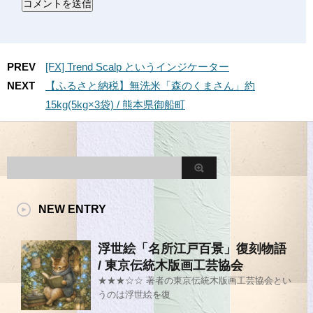
PREV
[FX] Trend Scalp というインジケーター
NEXT
【ふるさと納税】無洗米「森のくまさん」約
15kg(5kg×3袋) / 熊本県御船町
NEW ENTRY
浮世絵「名所江戸百景」復刻物語
/ 東京伝統木版画工芸協会
★★★☆☆ 著者の東京伝統木版画工芸協会とい
うのは浮世絵を復