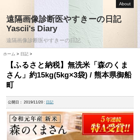
About
遠隔画像診断医やすきーの日記
Yascii's Diary
遠隔画像診断医やすきーの日記
ホーム
>
日記
>
【ふるさと納税】無洗米「森のくま
さん」約15kg(5kg×3袋) / 熊本県御船
町
公開日：
2019/11/20
:
日記