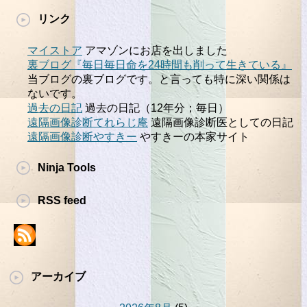
リンク
マイストア
アマゾンにお店を出しました
裏ブログ『毎日毎日命を24時間も削って生きている』
当ブログの裏ブログです。と言っても特に深い関係は
ないです。
過去の日記
過去の日記（12年分；毎日）
遠隔画像診断てれらじ庵
遠隔画像診断医としての日記
遠隔画像診断やすきー
やすきーの本家サイト
Ninja Tools
RSS feed
アーカイブ