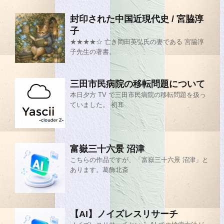
封印された中国近現代史 / 宮脇淳
子
★★★★☆ 亡き岡田英弘氏の妻である 宮脇淳
子先生の著書。
三田市民病院の移転問題について
本日夕方 TV で三田市民病院の移転問題を扱っ
ていました。 初耳
富嶽三十六景 沼津
こちらの作品ですが、「富嶽三十六景 沼津」と
あります。葛飾北斎
【AI】ノイズレスリサーチ