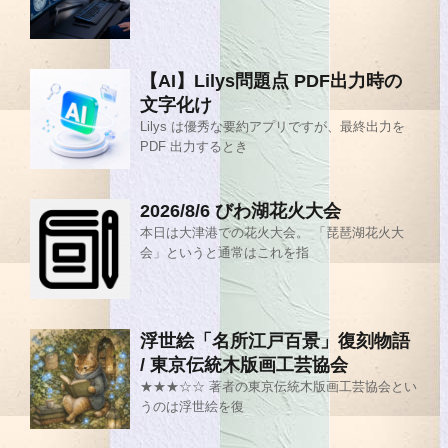
【AI】Lilys問題点 PDF出力時の
文字化け
Lilys は優秀な要約アプリですが、最終出力を
PDF 出力するとき
2026/8/6 びわ湖花火大会
本日は大津港での花火大会。 「琵琶湖花火大
会」というと通常はこれを指
浮世絵「名所江戸百景」復刻物語
/ 東京伝統木版画工芸協会
★★★☆☆ 著者の東京伝統木版画工芸協会とい
うのは浮世絵を復