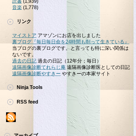
読書
(1,939)
音楽
(1,778)
リンク
マイストア
アマゾンにお店を出しました
裏ブログ『毎日毎日命を24時間も削って生きている』
当ブログの裏ブログです。と言っても特に深い関係は
ないです。
過去の日記
過去の日記（12年分；毎日）
遠隔画像診断てれらじ庵
遠隔画像診断医としての日記
遠隔画像診断やすきー
やすきーの本家サイト
Ninja Tools
RSS feed
アーカイブ