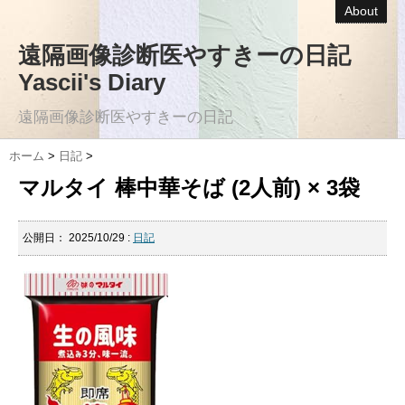
About
遠隔画像診断医やすきーの日記
Yascii's Diary
遠隔画像診断医やすきーの日記
ホーム
>
日記
>
マルタイ 棒中華そば (2人前) × 3袋
公開日：
2025/10/29
:
日記