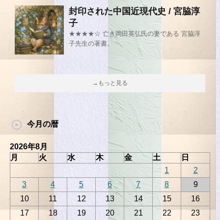
封印された中国近現代史 / 宮脇淳
子
★★★★☆ 亡き岡田英弘氏の妻である 宮脇淳
子先生の著書。
→もっと見る
今月の暦
2026年8月
月
火
水
木
金
土
日
1
2
3
4
5
6
7
8
9
10
11
12
13
14
15
16
17
18
19
20
21
22
23