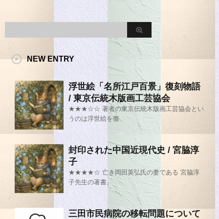
NEW ENTRY
浮世絵「名所江戸百景」復刻物語
/ 東京伝統木版画工芸協会
★★★☆☆ 著者の東京伝統木版画工芸協会とい
うのは浮世絵を復
封印された中国近現代史 / 宮脇淳
子
★★★★☆ 亡き岡田英弘氏の妻である 宮脇淳
子先生の著書。
三田市民病院の移転問題について