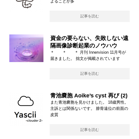
よることが多
記事を読む
資金の要らない、失敗しない遠
隔画像診断起業のノウハウ
＊ ＊ ＊ 月刊 Innervision 11月号が
届きました。 拙文が掲載されています
記事を読む
青池嚢胞 Aoike’s cyst 再び (2)
また青池嚢胞を見かけました。 18歳男性。
主訴とは関係ないです。 腓骨遠位の前面の
皮質
記事を読む