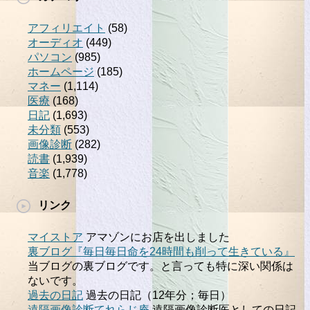
アフィリエイト
(58)
オーディオ
(449)
パソコン
(985)
ホームページ
(185)
マネー
(1,114)
医療
(168)
日記
(1,693)
未分類
(553)
画像診断
(282)
読書
(1,939)
音楽
(1,778)
リンク
マイストア
アマゾンにお店を出しました
裏ブログ『毎日毎日命を24時間も削って生きている』
当ブログの裏ブログです。と言っても特に深い関係は
ないです。
過去の日記
過去の日記（12年分；毎日）
遠隔画像診断てれらじ庵
遠隔画像診断医としての日記