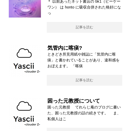
＊ 以前あったネット書店の bk1（ビーケー
ワン） は honto に吸収合併された格好にな
っ
記事を読む
気管内に喀痰?
ときどき所見用紙や雑誌に「気管内に喀
痰」と書かれていることがあり、違和感を
おぼえます。 「喀痰
記事を読む
困った元教授について
困った元教授 てれらじ庵のブログに書い
た、困った元教授の話の続きです。 ま、
私個人はこ