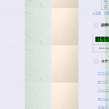
20
27
« 5月
7月
訪問
カテ
アフィ
オーデ
パソコ
ホーム
マネー