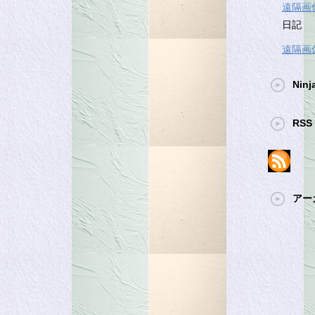
遠隔画
日記
遠隔画
Ninj
RSS 
アー