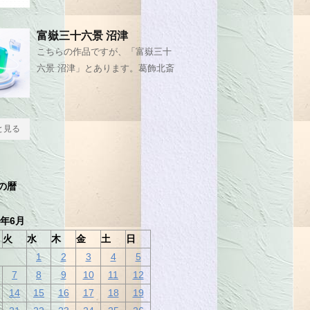
富嶽三十六景 沼津
こちらの作品ですが、「富嶽三十
六景 沼津」とあります。葛飾北斎
と見る
の暦
6年6月
火
水
木
金
土
日
1
2
3
4
5
7
8
9
10
11
12
14
15
16
17
18
19