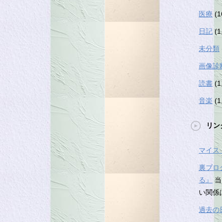
医療
(1
日記
(1
未分類
画像診
読書
(1
音楽
(1
リン
マイス
裏ブロ
る』
当
い関係
過去の