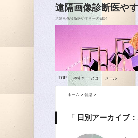
遠隔画像診断医やすきーの
遠隔画像診断医やすきーの日記
TOP
やすきー とは
メール
ホーム
>
音楽
>
「 日別アーカイブ：20