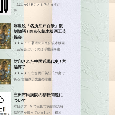
もは出かけることを考えますが、
最
浮世絵「名所江戸百景」復
刻物語 / 東京伝統木版画工芸
協会
★★★☆☆ 著者の東京伝統木版画
工芸協会というのは浮世絵を復
封印された中国近現代史 / 宮
脇淳子
★★★★☆ 亡き岡田英弘氏の妻で
ある 宮脇淳子先生の著書。
三田市民病院の移転問題に
ついて
本日夕方 TV で三田市民病院の移
転問題を扱っていました。 初耳