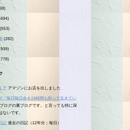
68)
,694)
(553)
断
(282)
,939)
,778)
ク
トア
アマゾンにお店を出しました
グ『毎日毎日命を24時間も削って生きてい
ブログの裏ブログです。と言っても特に深
はないです。
日記
過去の日記（12年分；毎日）