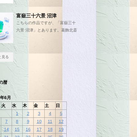
富嶽三十六景 沼津
こちらの作品ですが、「富嶽三十
六景 沼津」とあります。葛飾北斎
と見る
の暦
6年6月
火
水
木
金
土
日
1
2
3
4
5
7
8
9
10
11
12
14
15
16
17
18
19