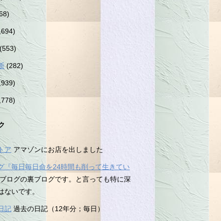
68)
,694)
(553)
断
(282)
,939)
,778)
ク
トア
アマゾンにお店を出しました
グ『毎日毎日命を24時間も削って生きてい
ブログの裏ブログです。と言っても特に深
はないです。
日記
過去の日記（12年分；毎日）