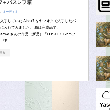
ir7＋バスレフ箱
1 |
オーディオ
入手していた Alpair7 をヤフオクで入手したバ
に入れてみました。 箱は完成品で、
hitanzawa さんの作品（新品）「FOSTEX 12cmフ
 『F
見る