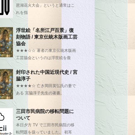
琶湖花火大会」というと通常はこ
れを指
浮世絵「名所江戸百景」復
刻物語 / 東京伝統木版画工芸
協会
★★★☆☆ 著者の東京伝統木版画
工芸協会というのは浮世絵を復
封印された中国近現代史 / 宮
脇淳子
★★★★☆ 亡き岡田英弘氏の妻で
ある 宮脇淳子先生の著書。
三田市民病院の移転問題に
ついて
本日夕方 TV で三田市民病院の移
転問題を扱っていました。 初耳