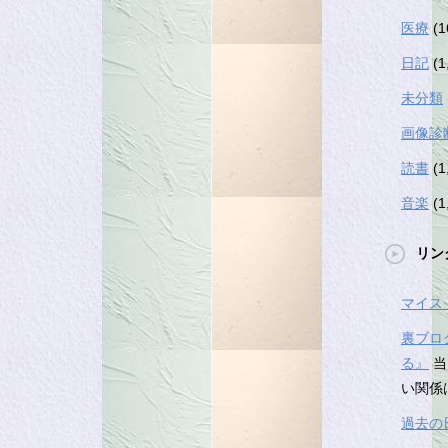
医療
(1
日記
(1
未分類
画像診
読書
(1
音楽
(1
リン
マイス
裏ブロ
る』
当
い関係
過去の