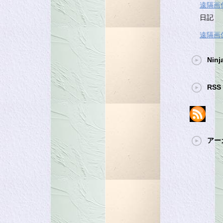
遠隔画
日記
遠隔画
Ninj
RSS 
アー