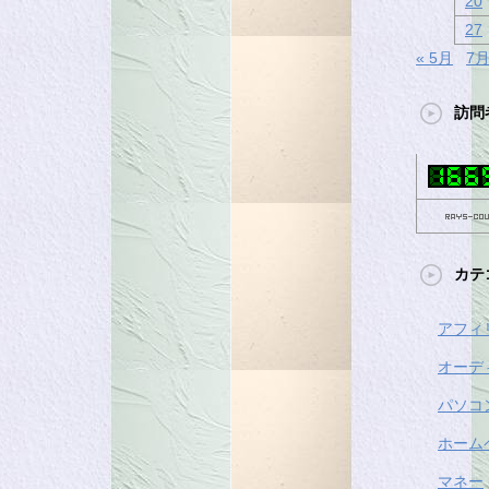
20
27
« 5月
7月
訪問
カテ
アフィ
オーデ
パソコ
ホーム
マネー