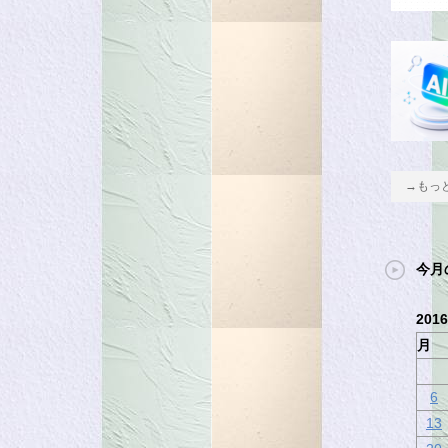
→もっ
今月
201
月
6
13