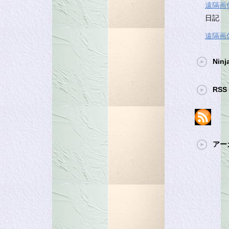
遠隔画
日記
遠隔画
Ninj
RSS 
アー