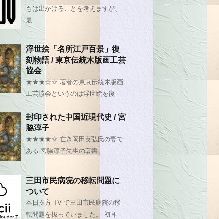
もは出かけることを考えますが、
最
浮世絵「名所江戸百景」復
刻物語 / 東京伝統木版画工芸
協会
★★★☆☆ 著者の東京伝統木版画
工芸協会というのは浮世絵を復
封印された中国近現代史 / 宮
脇淳子
★★★★☆ 亡き岡田英弘氏の妻で
ある 宮脇淳子先生の著書。
三田市民病院の移転問題に
ついて
本日夕方 TV で三田市民病院の移
転問題を扱っていました。 初耳