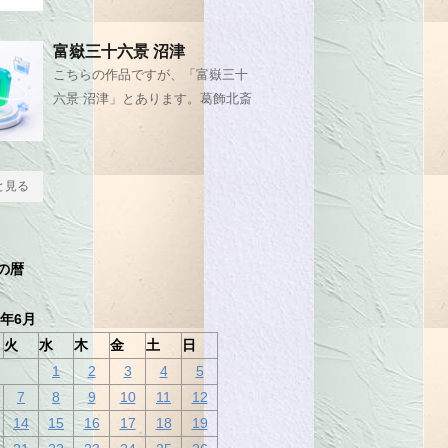
富嶽三十六景 沼津
こちらの作品ですが、「富嶽三十
六景 沼津」とあります。葛飾北斎
と見る
の暦
6年6月
火
水
木
金
土
日
1
2
3
4
5
7
8
9
10
11
12
14
15
16
17
18
19