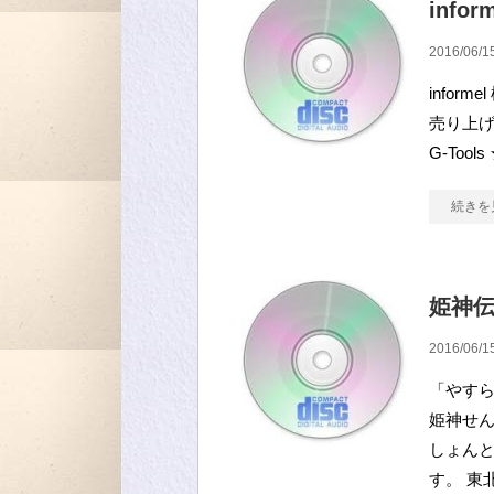
infor
2016/06/1
infor
売り上げラ
G-Too
続きを
姫神伝
2016/06/1
「やすら
姫神せん
しょん
す。 東