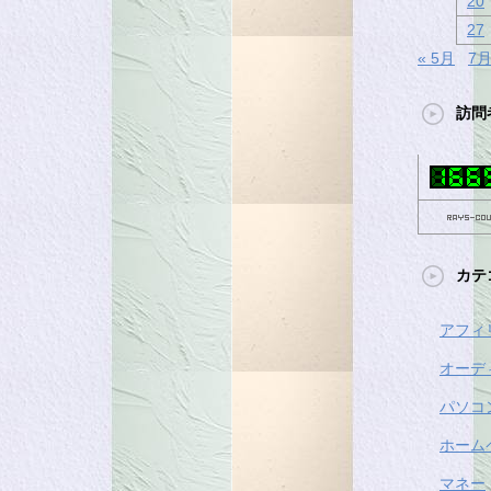
20
27
« 5月
7月
訪問
カテ
アフィ
オーデ
パソコ
ホーム
マネー