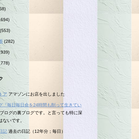
68)
,694)
(553)
断
(282)
,939)
,778)
ク
トア
アマゾンにお店を出しました
グ『毎日毎日命を24時間も削って生きてい
ブログの裏ブログです。と言っても特に深
はないです。
日記
過去の日記（12年分；毎日）