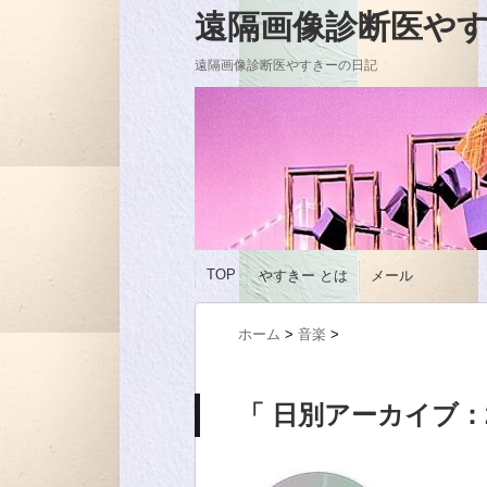
遠隔画像診断医やすきーの
遠隔画像診断医やすきーの日記
TOP
やすきー とは
メール
ホーム
>
音楽
>
「 日別アーカイブ：20