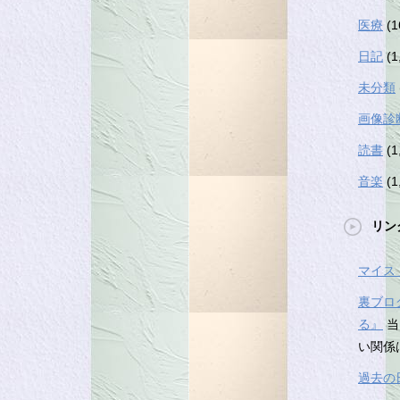
医療
(1
日記
(1
未分類
画像診
読書
(1
音楽
(1
リン
マイス
裏ブロ
る』
当
い関係
過去の