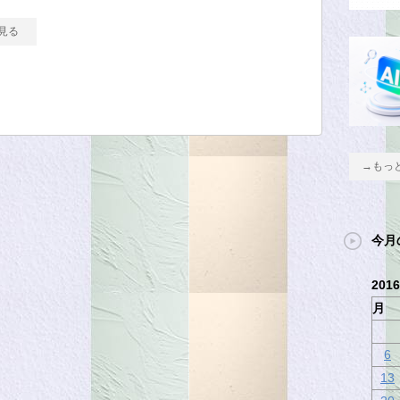
見る
→もっ
今月
201
月
6
13