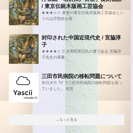
/ 東京伝統木版画工芸協会
★★★☆☆ 著者の東京伝統木版画工芸協会とい
うのは浮世絵を復
封印された中国近現代史 / 宮脇淳
子
★★★★☆ 亡き岡田英弘氏の妻である 宮脇淳
子先生の著書。
三田市民病院の移転問題について
本日夕方 TV で三田市民病院の移転問題を扱っ
ていました。 初耳
→もっと見る