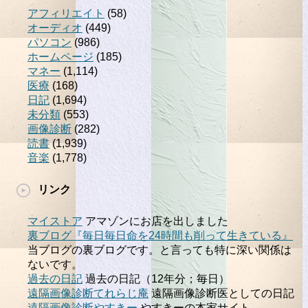
アフィリエイト
(58)
オーディオ
(449)
パソコン
(986)
ホームページ
(185)
マネー
(1,114)
医療
(168)
日記
(1,694)
未分類
(553)
画像診断
(282)
読書
(1,939)
音楽
(1,778)
リンク
マイストア
アマゾンにお店を出しました
裏ブログ『毎日毎日命を24時間も削って生きている』
当ブログの裏ブログです。と言っても特に深い関係は
ないです。
過去の日記
過去の日記（12年分；毎日）
遠隔画像診断てれらじ庵
遠隔画像診断医としての日記
遠隔画像診断やすきー
やすきーの本家サイト