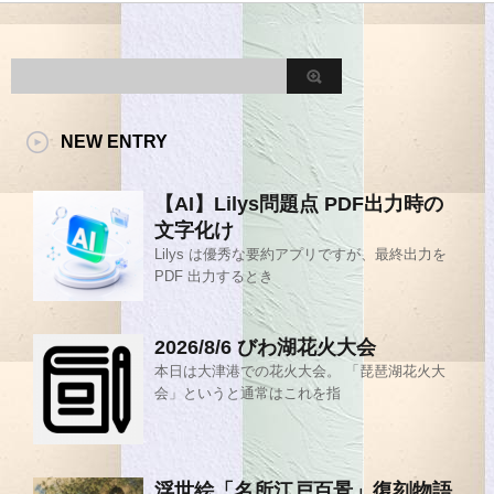
NEW ENTRY
【AI】Lilys問題点 PDF出力時の
文字化け
Lilys は優秀な要約アプリですが、最終出力を
PDF 出力するとき
2026/8/6 びわ湖花火大会
本日は大津港での花火大会。 「琵琶湖花火大
会」というと通常はこれを指
浮世絵「名所江戸百景」復刻物語