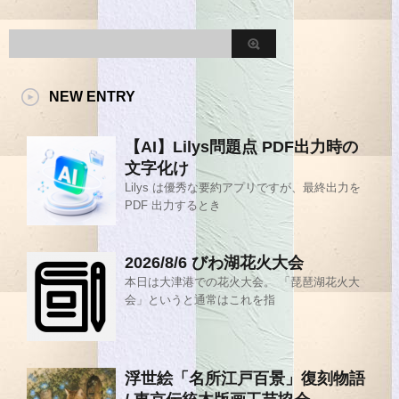
NEW ENTRY
【AI】Lilys問題点 PDF出力時の
文字化け
Lilys は優秀な要約アプリですが、最終出力を
PDF 出力するとき
2026/8/6 びわ湖花火大会
本日は大津港での花火大会。 「琵琶湖花火大
会」というと通常はこれを指
浮世絵「名所江戸百景」復刻物語