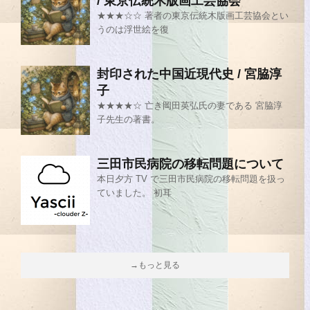
/ 東京伝統木版画工芸協会
★★★☆☆ 著者の東京伝統木版画工芸協会とい
うのは浮世絵を復
封印された中国近現代史 / 宮脇淳
子
★★★★☆ 亡き岡田英弘氏の妻である 宮脇淳
子先生の著書。
三田市民病院の移転問題について
本日夕方 TV で三田市民病院の移転問題を扱っ
ていました。 初耳
→もっと見る