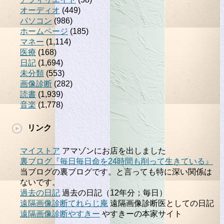
オーディオ
(449)
パソコン
(986)
ホームページ
(185)
マネー
(1,114)
医療
(168)
日記
(1,694)
未分類
(553)
画像診断
(282)
読書
(1,939)
音楽
(1,778)
リンク
マイストア
アマゾンにお店を出しました
裏ブログ『毎日毎日命を24時間も削って生きている』
当ブログの裏ブログです。と言っても特に深い関係は
ないです。
過去の日記
過去の日記（12年分；毎日）
遠隔画像診断てれらじ庵
遠隔画像診断医としての日記
遠隔画像診断やすきー
やすきーの本家サイト