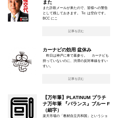
また
また詐欺メールが来たので、皆様への警告
として残しておきます。 To: は空白です。
BCC にこ
記事を読む
カーナビの効用 盆休み
昨日は神戸に車で墓参り。 カーナビも
持っていないのに、渋滞の反対車線をすい
すい。
記事を読む
【万年筆】PLATINUM プラチ
ナ万年筆 『バランス』ブルー F
（細字）
楽天市場の「教材自立共和国」というショ