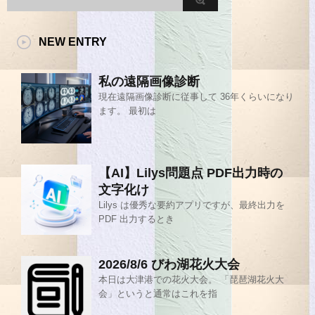
NEW ENTRY
私の遠隔画像診断
現在遠隔画像診断に従事して 36年くらいになり
ます。 最初は
【AI】Lilys問題点 PDF出力時の
文字化け
Lilys は優秀な要約アプリですが、最終出力を
PDF 出力するとき
2026/8/6 びわ湖花火大会
本日は大津港での花火大会。 「琵琶湖花火大
会」というと通常はこれを指