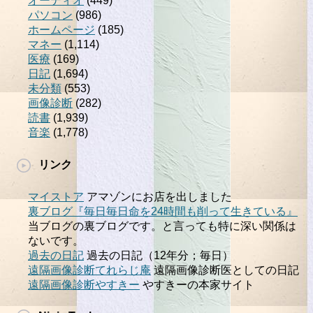
オーディオ
(449)
パソコン
(986)
ホームページ
(185)
マネー
(1,114)
医療
(169)
日記
(1,694)
未分類
(553)
画像診断
(282)
読書
(1,939)
音楽
(1,778)
リンク
マイストア
アマゾンにお店を出しました
裏ブログ『毎日毎日命を24時間も削って生きている』
当ブログの裏ブログです。と言っても特に深い関係は
ないです。
過去の日記
過去の日記（12年分；毎日）
遠隔画像診断てれらじ庵
遠隔画像診断医としての日記
遠隔画像診断やすきー
やすきーの本家サイト