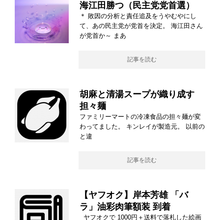
海江田勝つ（民主党党首選）
＊ 敗因の分析と責任追及をうやむやにし
て、あの民主党が党首を決定。 海江田さん
が党首か～ まあ
記事を読む
胡麻と清湯スープが織り成す
担々麺
ファミリーマートの冷凍食品の担々麺が変
わってました。 キンレイが製造元。 以前の
と違
記事を読む
【ヤフオク】岸本芳雄 「バ
ラ」油彩肉筆額装 到着
ヤフオクで 1000円＋送料で落札した絵画