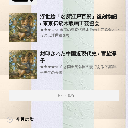
浮世絵「名所江戸百景」復刻物語
/ 東京伝統木版画工芸協会
★★★☆☆ 著者の東京伝統木版画工芸協会とい
うのは浮世絵を復
封印された中国近現代史 / 宮脇淳
子
★★★★☆ 亡き岡田英弘氏の妻である 宮脇淳
子先生の著書。
→もっと見る
今月の暦