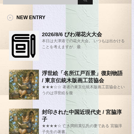
NEW ENTRY
2026/8/6 びわ湖花火大会
本日は大津港での花火大会。 いつもは出かける
ことを考えますが、最
浮世絵「名所江戸百景」復刻物語
/ 東京伝統木版画工芸協会
★★★☆☆ 著者の東京伝統木版画工芸協会とい
うのは浮世絵を復
封印された中国近現代史 / 宮脇淳
子
★★★★☆ 亡き岡田英弘氏の妻である 宮脇淳
子先生の著書。