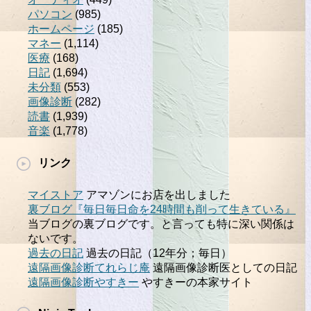
パソコン
(985)
ホームページ
(185)
マネー
(1,114)
医療
(168)
日記
(1,694)
未分類
(553)
画像診断
(282)
読書
(1,939)
音楽
(1,778)
リンク
マイストア
アマゾンにお店を出しました
裏ブログ『毎日毎日命を24時間も削って生きている』
当ブログの裏ブログです。と言っても特に深い関係は
ないです。
過去の日記
過去の日記（12年分；毎日）
遠隔画像診断てれらじ庵
遠隔画像診断医としての日記
遠隔画像診断やすきー
やすきーの本家サイト