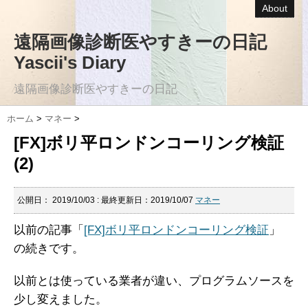
About
遠隔画像診断医やすきーの日記
Yascii's Diary
遠隔画像診断医やすきーの日記
ホーム
>
マネー
>
[FX]ボリ平ロンドンコーリング検証
(2)
公開日：
2019/10/03
: 最終更新日：2019/10/07
マネー
以前の記事「
[FX]ボリ平ロンドンコーリング検証
」
の続きです。
以前とは使っている業者が違い、プログラムソースを
少し変えました。