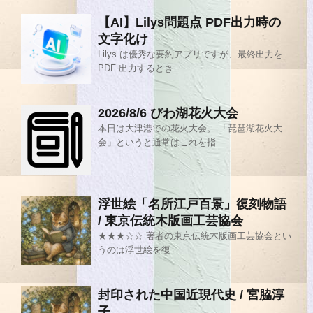
【AI】Lilys問題点 PDF出力時の
文字化け
Lilys は優秀な要約アプリですが、最終出力を
PDF 出力するとき
2026/8/6 びわ湖花火大会
本日は大津港での花火大会。 「琵琶湖花火大
会」というと通常はこれを指
浮世絵「名所江戸百景」復刻物語
/ 東京伝統木版画工芸協会
★★★☆☆ 著者の東京伝統木版画工芸協会とい
うのは浮世絵を復
封印された中国近現代史 / 宮脇淳
子