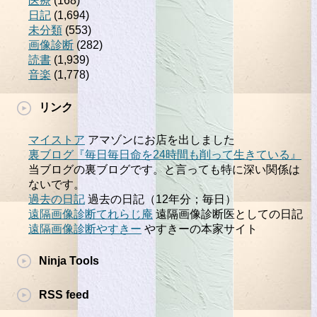
医療
(168)
日記
(1,694)
未分類
(553)
画像診断
(282)
読書
(1,939)
音楽
(1,778)
リンク
マイストア
アマゾンにお店を出しました
裏ブログ『毎日毎日命を24時間も削って生きている』
当ブログの裏ブログです。と言っても特に深い関係は
ないです。
過去の日記
過去の日記（12年分；毎日）
遠隔画像診断てれらじ庵
遠隔画像診断医としての日記
遠隔画像診断やすきー
やすきーの本家サイト
Ninja Tools
RSS feed