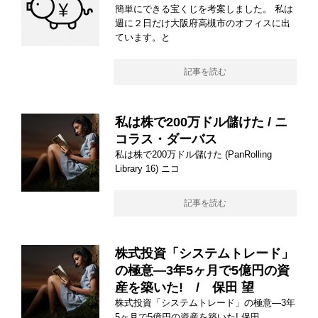
簡単にできる宝くじを考案しました。 私は
週に２日だけ大阪府高槻市のオフィスに出
ています。と
記事を読む
私は株で200万ドル儲けた / ニ
コラス・ダーバス
私は株で200万ドル儲けた (PanRolling
Library 16) ニコ
記事を読む
株式投資「システムトレード」
の極意―3年5ヶ月で5億円の資
産を築いた! / 保田 望
株式投資「システムトレード」の極意―3年
5ヶ月で5億円の資産を築いた! 保田