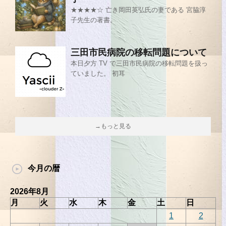
★★★★☆ 亡き岡田英弘氏の妻である 宮脇淳
子先生の著書。
三田市民病院の移転問題について
本日夕方 TV で三田市民病院の移転問題を扱っ
ていました。 初耳
→もっと見る
今月の暦
2026年8月
月
火
水
木
金
土
日
1
2