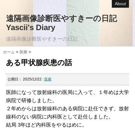
About
遠隔画像診断医やすきーの日記
Yascii's Diary
遠隔画像診断医やすきーの日記
ホーム
>
医療
>
ある甲状腺疾患の話
公開日：
2025/12/22
:
医療
医師になって放射線科の医局に入って、１年めは大学
病院で研修しました。
２年めからは放射線科のある病院に赴任できず、放射
線科のない病院に内科医として赴任しました。
結局 3年ほど内科医をやるはめに。