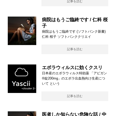
記事を読む
病院はもうご臨終です / 仁科 桜
子
病院はもうご臨終です (ソフトバンク新書)
仁科 桜子 ソフトバンククリエイ
記事を読む
エボラウィルスに効くクスリ
日本産のエボラウィルス特効薬 「アビガン
®錠200mg」のエボラ出血熱向け生産につ
いて という
記事を読む
医者しか知らない危険な話 / 中