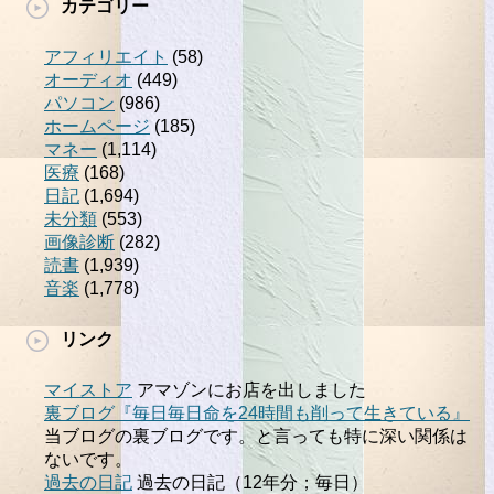
カテゴリー
アフィリエイト
(58)
オーディオ
(449)
パソコン
(986)
ホームページ
(185)
マネー
(1,114)
医療
(168)
日記
(1,694)
未分類
(553)
画像診断
(282)
読書
(1,939)
音楽
(1,778)
リンク
マイストア
アマゾンにお店を出しました
裏ブログ『毎日毎日命を24時間も削って生きている』
当ブログの裏ブログです。と言っても特に深い関係は
ないです。
過去の日記
過去の日記（12年分；毎日）