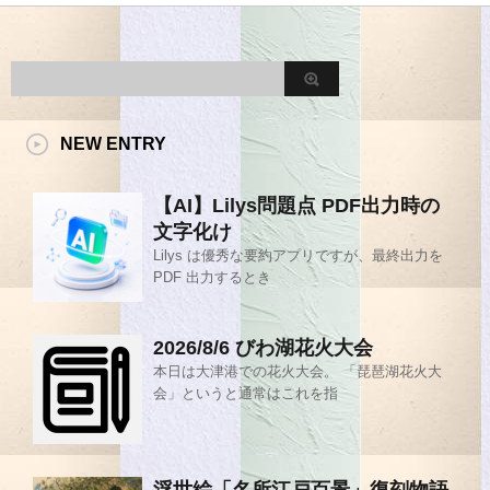
NEW ENTRY
【AI】Lilys問題点 PDF出力時の
文字化け
Lilys は優秀な要約アプリですが、最終出力を
PDF 出力するとき
2026/8/6 びわ湖花火大会
本日は大津港での花火大会。 「琵琶湖花火大
会」というと通常はこれを指