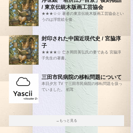
浮世絵「名所江戸百景」復刻物語
/ 東京伝統木版画工芸協会
★★★☆☆ 著者の東京伝統木版画工芸協会とい
うのは浮世絵を復
封印された中国近現代史 / 宮脇淳
子
★★★★☆ 亡き岡田英弘氏の妻である 宮脇淳
子先生の著書。
三田市民病院の移転問題について
本日夕方 TV で三田市民病院の移転問題を扱っ
ていました。 初耳
→もっと見る