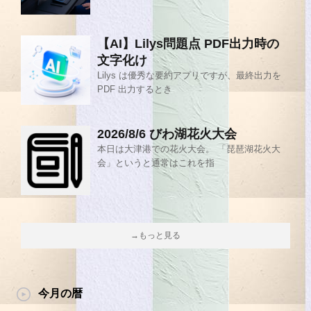
【AI】Lilys問題点 PDF出力時の
文字化け
Lilys は優秀な要約アプリですが、最終出力を
PDF 出力するとき
2026/8/6 びわ湖花火大会
本日は大津港での花火大会。 「琵琶湖花火大
会」というと通常はこれを指
→もっと見る
今月の暦