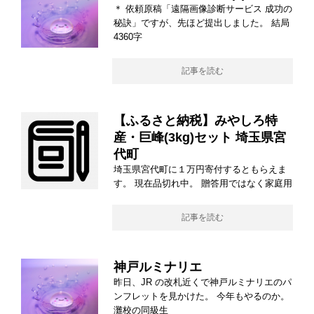
＊ 依頼原稿「遠隔画像診断サービス 成功の
秘訣」ですが、先ほど提出しました。 結局
4360字
記事を読む
【ふるさと納税】みやしろ特
産・巨峰(3kg)セット 埼玉県宮
代町
埼玉県宮代町に１万円寄付するともらえま
す。 現在品切れ中。 贈答用ではなく家庭用
記事を読む
神戸ルミナリエ
昨日、JR の改札近くで神戸ルミナリエのパ
ンフレットを見かけた。 今年もやるのか。
灘校の同級生