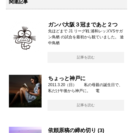
関連記事
ガンバ大阪３冠まであと２つ
先ほどまで J1 リーグ戦 浦和レッズVSサガ
ン鳥栖 の試合を最初から観ていました。 途
中鳥栖
記事を読む
ちょっと神戸に
2011.3.20（日） 私の母親の誕生日で、
私だけ午後から神戸に。 電
記事を読む
依頼原稿の締め切り (3)