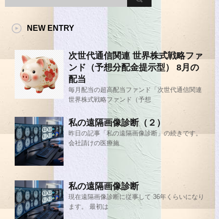
NEW ENTRY
次世代通信関連 世界株式戦略ファ
ンド（予想分配金提示型） 8月の
配当
毎月配当の超高配当ファンド「次世代通信関連
世界株式戦略ファンド（予想
私の遠隔画像診断（２）
昨日の記事「私の遠隔画像診断」の続きです。
会社請けの医療施
私の遠隔画像診断
現在遠隔画像診断に従事して 36年くらいになり
ます。 最初は