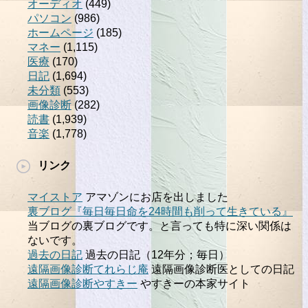
オーディオ
(449)
パソコン
(986)
ホームページ
(185)
マネー
(1,115)
医療
(170)
日記
(1,694)
未分類
(553)
画像診断
(282)
読書
(1,939)
音楽
(1,778)
リンク
マイストア
アマゾンにお店を出しました
裏ブログ『毎日毎日命を24時間も削って生きている』
当ブログの裏ブログです。と言っても特に深い関係は
ないです。
過去の日記
過去の日記（12年分；毎日）
遠隔画像診断てれらじ庵
遠隔画像診断医としての日記
遠隔画像診断やすきー
やすきーの本家サイト